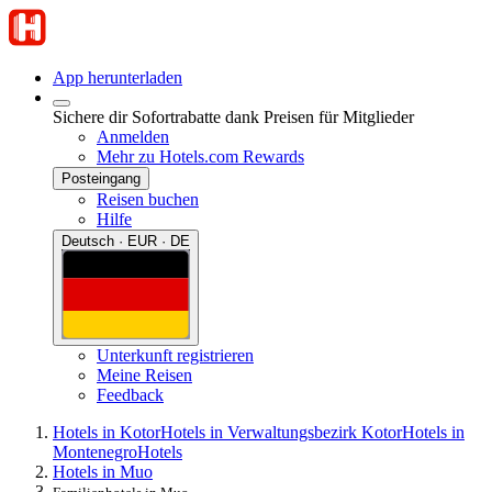
App herunterladen
Sichere dir Sofortrabatte dank Preisen für Mitglieder
Anmelden
Mehr zu Hotels.com Rewards
Posteingang
Reisen buchen
Hilfe
Deutsch · EUR · DE
Unterkunft registrieren
Meine Reisen
Feedback
Hotels in Kotor
Hotels in Verwaltungsbezirk Kotor
Hotels in
Montenegro
Hotels
Hotels in Muo