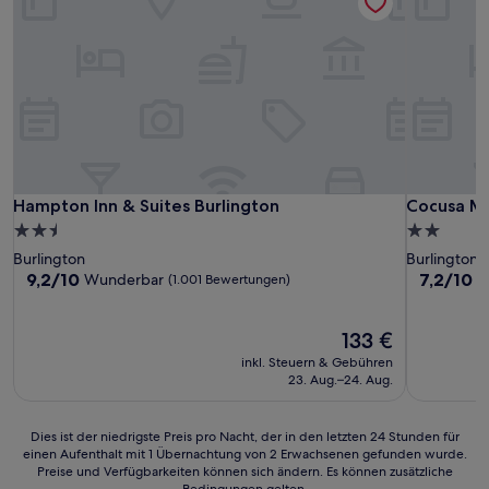
Hampton Inn & Suites Burlington
Cocusa Mo
Hampton Inn & Suites Burlington
Cocusa M
2.5-
2.0-
Sterne-
Sterne-
Burlington
Burlington
Unterkunft
Unterkunf
9.2
7.2
9,2/10
7,2/10
Wunderbar
G
(1.001 Bewertungen)
von
von
10,
10,
Wunderbar,
Der
Gut,
133 €
(1.001
Preis
(472
inkl. Steuern & Gebühren
Bewertungen)
beträgt
Bewertun
23. Aug.–24. Aug.
133 €
Dies
Dies ist der niedrigste Preis pro Nacht, der in den letzten 24 Stunden für
einen Aufenthalt mit 1 Übernachtung von 2 Erwachsenen gefunden wurde.
ist
Preise und Verfügbarkeiten können sich ändern. Es können zusätzliche
der
Bedingungen gelten.