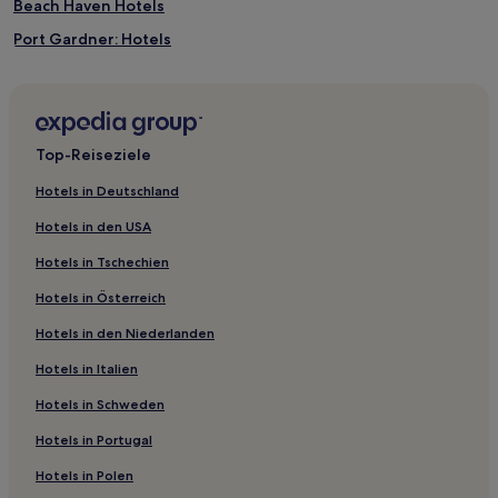
Beach Haven Hotels
Port Gardner: Hotels
Hotels nahe Squalicum Beach
Hotels nahe Kreuzfahrtterminal von Bellingham
Hotels nahe The Village at Totem Lake
Top-Reiseziele
Welcome Hotels
Hotels in Deutschland
Seattle Hill-Silver Firs: Hotels
Hotels in den USA
Hotels nahe Everett Mall
Hotels in Tschechien
Hotels nahe RiverBelle Dinner Theatre
Hotels in Österreich
Delta Hotels
Hotels in den Niederlanden
Hotels nahe Mount Vernon Farmers Market
Hotels in Italien
Roosevelt: Hotels
Education Hill: Hotels
Hotels in Schweden
Hotels nahe Providence Regional Medical Center Everett /
Hotels in Portugal
Pacific Campus
Hotels in Polen
Mount Vernon Hotels