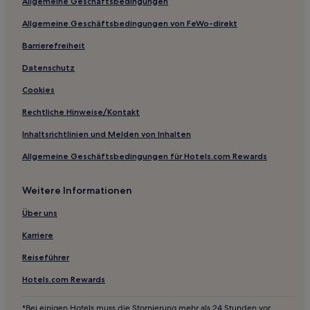
Allgemeine Geschäftsbedingungen
Bayview Hotels
Allgemeine Geschäftsbedingungen von FeWo-direkt
Hotels nahe The Reptile Zoo
Barrierefreiheit
Hotels nahe Watson Lakes Trailhead
Datenschutz
Hotels nahe Sauk Mountain Trail
Cookies
Fairhaven: Hotels
Rechtliche Hinweise/Kontakt
Alexander Beach Hotels
Inhaltsrichtlinien und Melden von Inhalten
Olympic Hills: Hotels
Allgemeine Geschäftsbedingungen für Hotels.com Rewards
Hotels nahe Martha’s Beach
Florence Hotels
Weitere Informationen
Hotels nahe Naturpark Kah Tai Lagoon
Über uns
Bellingham Hotels
Karriere
Hotels nahe Western Washington University
Reiseführer
Newhalem Hotels
Hotels.com Rewards
Hotels nahe Mindport
*Bei einigen Hotels muss die Stornierung mehr als 24 Stunden vor
Hotels nahe 7 Cedars Casino