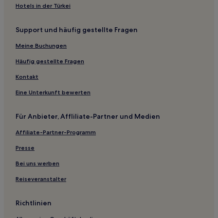
Hotels in der Türkei
Hotels nahe Boeing-Werk Everett
Monroe Hotels
Support und häufig gestellte Fragen
Doe Bay Hotels
Meine Buchungen
Hotels nahe Point Roberts Golf & Country Club
Häufig gestellte Fragen
Samish Hotels
Kontakt
Northwest Everett: Hotels
Eine Unterkunft bewerten
Hotels nahe Kelly Art Deco Light Museum
Skagit County: Hotels
Für Anbieter, Affliliate-Partner und Medien
West Beach Hotels
Affiliate-Partner-Programm
Lona Beach: Hotels
Presse
Hotels nahe Lake Padden Park
Bei uns werben
Sunlight Beach Hotels
Reiseveranstalter
Hotels nahe Wallace Falls State Park
Mill Creek Hotels
Richtlinien
Port Townsend Hotels