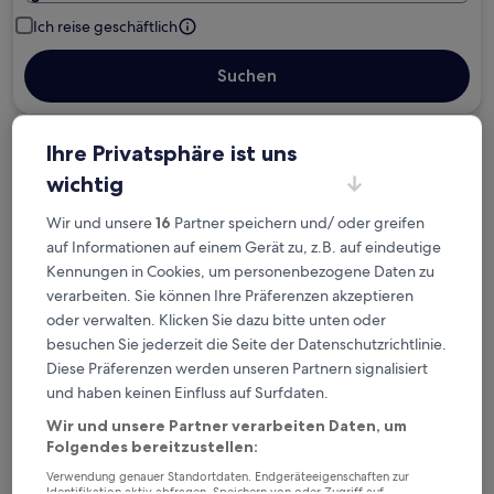
Ich reise geschäftlich
Suchen
Ihre Privatsphäre ist uns
Kostenlose Stornierung bei
wichtig
Planänderungen
Wir und unsere
16
Partner speichern und/ oder greifen
Verdiene Prämien für jede
auf Informationen auf einem Gerät zu, z.B. auf eindeutige
wahrgenommene Übernachtung
Kennungen in Cookies, um personenbezogene Daten zu
verarbeiten. Sie können Ihre Präferenzen akzeptieren
oder verwalten. Klicken Sie dazu bitte unten oder
Mehr sparen mit Preisen für Mitglieder
besuchen Sie jederzeit die Seite der Datenschutzrichtlinie.
Diese Präferenzen werden unseren Partnern signalisiert
und haben keinen Einfluss auf Surfdaten.
Überprüfe die Preise für diese Daten
Wir und unsere Partner verarbeiten Daten, um
Folgendes bereitzustellen:
Heute
Morgen
Verwendung genauer Standortdaten. Endgeräteeigenschaften zur
6. Aug. - 7. Aug.
7. Aug. - 8. Aug.
Identifikation aktiv abfragen. Speichern von oder Zugriff auf