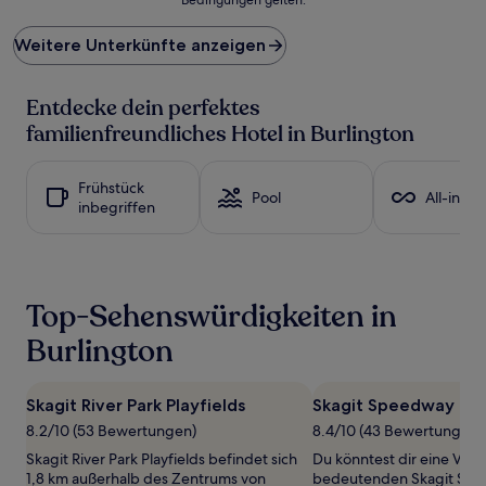
niedrigste
Preis
Weitere Unterkünfte anzeigen
pro
Nacht,
der
Entdecke dein perfektes
in
den
familienfreundliches Hotel in Burlington
letzten
24 Stunden
für
Frühstück
Pool
All-inclu
einen
inbegriffen
Aufenthalt
mit
1 Übernachtung
von
2 Erwachsenen
Top-Sehenswürdigkeiten in
gefunden
wurde.
Burlington
Preise
und
Verfügbarkeiten
Skagit River Park Playfields
Skagit Speedway
können
8.2/10 (53 Bewertungen)
8.4/10 (43 Bewertungen)
sich
ändern.
Skagit River Park Playfields befindet sich
Du könntest dir eine Vera
Es
1,8 km außerhalb des Zentrums von
bedeutenden Skagit Spe