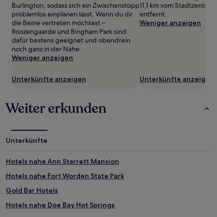
können
Burlington, sodass sich ein Zwischenstopp
11,1 km vom Stadtzentrum
zusätzliche
problemlos einplanen lässt. Wenn du dir
entfernt.
Bedingungen
die Beine vertreten möchtest –
Weniger anzeigen
gelten.
Roozengaarde und Bingham Park sind
dafür bestens geeignet und obendrein
noch ganz in der Nähe.
Weniger anzeigen
Unterkünfte anzeigen
Unterkünfte anzeigen
Weiter erkunden
Unterkünfte
Hotels nahe Ann Starrett Mansion
Hotels nahe Fort Worden State Park
Gold Bar Hotels
Hotels nahe Doe Bay Hot Springs