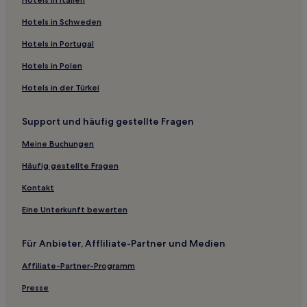
Hotels nahe Sant Roc Strand
Blanes Hotels
Hotels in Schweden
Hotels nahe Strand von Canadell
Hotels in Portugal
Hotels nahe Sa Carbonera Strand
Hotels in Polen
Hotels nahe Strand Es Codolar
Hotels in der Türkei
Vulpellac Hotels
Support und häufig gestellte Fragen
Hotels nahe Camino de Ronda
Meine Buchungen
Fontclara Hotels
Hotels nahe Cala d'en Carles Strand
Häufig gestellte Fragen
Sant Feliu de Guixols Hotels
Kontakt
Hotels nahe Leuchtturm von Tossa de Mar
Eine Unterkunft bewerten
Hotels nahe Canyer d'en Mieres Strand
Für Anbieter, Affliliate-Partner und Medien
Castell-Platja d'Aro Hotels
Affiliate-Partner-Programm
Tossa de Mar Hotels
Presse
Serra de Daró Hotels