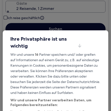
Gäste
2 Reisende, 1 Zimmer
Ich reise geschäftlich
Suchen
Ihre Privatsphäre ist uns
wichtig
Kostenlose Stornierung bei
Planänderungen
Wir und unsere
16
Partner speichern und/ oder greifen
auf Informationen auf einem Gerät zu, z.B. auf eindeutige
Verdiene Prämien für jede
Kennungen in Cookies, um personenbezogene Daten zu
wahrgenommene Übernachtung
verarbeiten. Sie können Ihre Präferenzen akzeptieren
oder verwalten. Klicken Sie dazu bitte unten oder
besuchen Sie jederzeit die Seite der Datenschutzrichtlinie.
Mehr sparen mit Preisen für Mitglieder
Diese Präferenzen werden unseren Partnern signalisiert
und haben keinen Einfluss auf Surfdaten.
Wir und unsere Partner verarbeiten Daten, um
Folgendes bereitzustellen:
Überprüfe die Preise für diese Daten