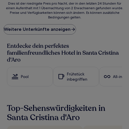
Dies
Dies ist der niedrigste Preis pro Nacht, der in den letzten 24 Stunden für
einen Aufenthalt mit 1 Übernachtung von 2 Erwachsenen gefunden wurde.
ist
Preise und Verfügbarkeiten können sich ändern. Es können zusätzliche
der
Bedingungen gelten.
niedrigste
Preis
Weitere Unterkünfte anzeigen
pro
Nacht,
der
Entdecke dein perfektes
in
den
familienfreundliches Hotel in Santa Cristina
letzten
d'Aro
24 Stunden
für
einen
Frühstück
Aufenthalt
Pool
All-inclu
inbegriffen
mit
1 Übernachtung
von
2 Erwachsenen
gefunden
Top-Sehenswürdigkeiten in
wurde.
Preise
Santa Cristina d'Aro
und
Verfügbarkeiten
können