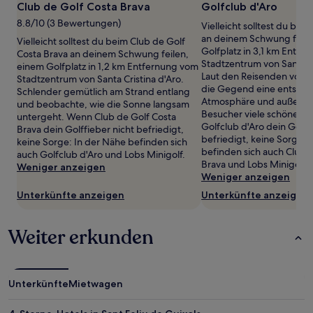
Club de Golf Costa Brava
Golfclub d'Aro
sich
ändern.
8.8/10 (3 Bewertungen)
Vielleicht solltest du bei
Es
an deinem Schwung feile
Vielleicht solltest du beim Club de Golf
können
Golfplatz in 3,1 km Entfe
Costa Brava an deinem Schwung feilen,
zusätzliche
Stadtzentrum von Santa Cr
einem Golfplatz in 1,2 km Entfernung vom
Bedingungen
Laut den Reisenden von H
Stadtzentrum von Santa Cristina d'Aro.
gelten.
die Gegend eine entspa
Schlender gemütlich am Strand entlang
Atmosphäre und außerde
und beobachte, wie die Sonne langsam
Besucher viele schöne S
untergeht. Wenn Club de Golf Costa
Golfclub d'Aro dein Golff
Brava dein Golffieber nicht befriedigt,
befriedigt, keine Sorge: 
keine Sorge: In der Nähe befinden sich
befinden sich auch Club 
auch Golfclub d'Aro und Lobs Minigolf.
Brava und Lobs Minigolf.
Weniger anzeigen
Weniger anzeigen
Unterkünfte anzeigen
Unterkünfte anzeigen
Weiter erkunden
Unterkünfte
Mietwagen