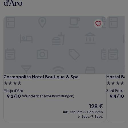
d'Aro
Cosmopolita Hotel Boutique & Spa
Hostal Bou
Cosmopolita Hotel Boutique & Spa
Hostal Bou
Cosmopolita Hotel Boutique & Spa
Hostal Bo
4.0-
4.5-
Sterne-
Sterne-
Platja d'Aro
Sant Feliu d
Unterkunft
Unterkunf
9.2
9.4
9,2/10
9,4/10
Wunderbar
A
(624 Bewertungen)
von
von
Der
128 €
10,
10,
Preis
Wunderbar,
Außergewö
inkl. Steuern & Gebühren
beträgt
(624
(70
6. Sept.–7. Sept.
128 €
Bewertungen)
Bewertun