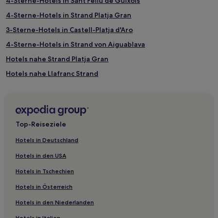
4-Sterne-Hotels in Sant Feliu de Guixols
4-Sterne-Hotels in Strand Platja Gran
3-Sterne-Hotels in Castell-Platja d'Aro
4-Sterne-Hotels in Strand von Aiguablava
Hotels nahe Strand Platja Gran
Hotels nahe Llafranc Strand
Madremanya Hotels
Vall-Llobrega Hotels
Pals Hotels
Top-Reiseziele
Hotels nahe Platja de Port Bo
Hotels in Deutschland
Can Jordi Hotels
Hotels in den USA
Calonge Hotels
Hotels in Tschechien
Hotels nahe Des Bol Nou-Strand
Hotels in Österreich
Hotels nahe Fundació Mona
Hotels in den Niederlanden
S'agaro Hotels
Hotels in Italien