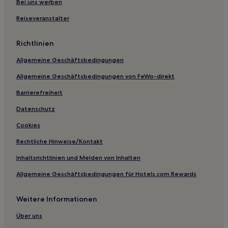
Platja d'Aro: Hotels
Bei uns werben
Castell d'Empordà Hotels
Reiseveranstalter
Palafrugell Hotels
Richtlinien
Lloret de Mar Hotels
Allgemeine Geschäftsbedingungen
Hotels nahe Hafen von Llafranc
Allgemeine Geschäftsbedingungen von FeWo-direkt
Palamós Hotels
Barrierefreiheit
Calella de Palafrugell Hotels
Riudellots de la Selva Hotels
Datenschutz
Hotels nahe Leuchtturm von Sant Sebastia
Cookies
Santa Pellaia Hotels
Rechtliche Hinweise/Kontakt
Hotels nahe Cala d'Aigua Xelida
Inhaltsrichtlinien und Melden von Inhalten
Begur Hotels
Allgemeine Geschäftsbedingungen für Hotels.com Rewards
Hotels nahe Canyerets Beach
Weitere Informationen
Hotels nahe Gran Beach
Santa Maria de Solius Hotels
Über uns