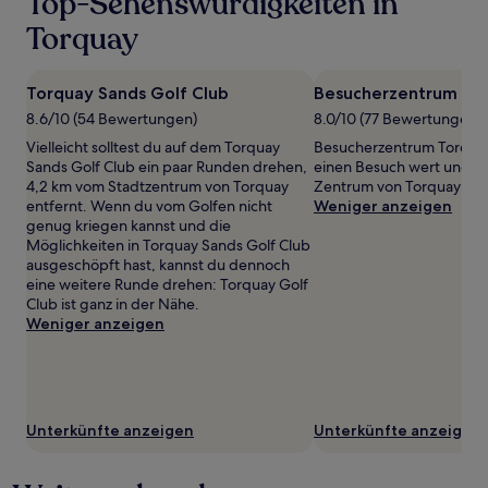
Top-Sehenswürdigkeiten in
gefunden
wurde.
Torquay
Preise
und
Verfügbarkeiten
Torquay Sands Golf Club
Besucherzentrum To
können
8.6/10 (54 Bewertungen)
8.0/10 (77 Bewertungen)
sich
ändern.
Vielleicht solltest du auf dem Torquay
Besucherzentrum Torquay i
Es
Sands Golf Club ein paar Runden drehen,
einen Besuch wert und n
können
4,2 km vom Stadtzentrum von Torquay
Zentrum von Torquay ent
zusätzliche
entfernt. Wenn du vom Golfen nicht
Weniger anzeigen
Bedingungen
genug kriegen kannst und die
gelten.
Möglichkeiten in Torquay Sands Golf Club
ausgeschöpft hast, kannst du dennoch
eine weitere Runde drehen: Torquay Golf
Club ist ganz in der Nähe.
Weniger anzeigen
Unterkünfte anzeigen
Unterkünfte anzeigen