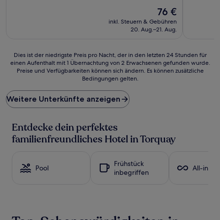
10,
10,
Hervorragend,
Der
Wunderba
76 €
(1.001
Preis
(672
inkl. Steuern & Gebühren
Bewertungen)
beträgt
Bewertun
20. Aug.–21. Aug.
76 €
Dies
Dies ist der niedrigste Preis pro Nacht, der in den letzten 24 Stunden für
einen Aufenthalt mit 1 Übernachtung von 2 Erwachsenen gefunden wurde.
ist
Preise und Verfügbarkeiten können sich ändern. Es können zusätzliche
der
Bedingungen gelten.
niedrigste
Preis
Weitere Unterkünfte anzeigen
pro
Nacht,
der
Entdecke dein perfektes
in
den
familienfreundliches Hotel in Torquay
letzten
24 Stunden
für
Frühstück
Pool
All-inclu
einen
inbegriffen
Aufenthalt
mit
1 Übernachtung
von
2 Erwachsenen