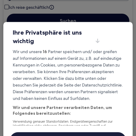
Ich reise geschäftlich
Suchen
Ihre Privatsphäre ist uns
wichtig
Kostenlose Stornierung bei
Planänderungen
Wir und unsere
16
Partner speichern und/ oder greifen
auf Informationen auf einem Gerät zu, z.B. auf eindeutige
Verdiene Prämien für jede
Kennungen in Cookies, um personenbezogene Daten zu
verarbeiten. Sie können Ihre Präferenzen akzeptieren
wahrgenommene Übernachtung
oder verwalten. Klicken Sie dazu bitte unten oder
besuchen Sie jederzeit die Seite der Datenschutzrichtlinie.
Mehr sparen mit Preisen für Mitglieder
Diese Präferenzen werden unseren Partnern signalisiert
und haben keinen Einfluss auf Surfdaten.
Wir und unsere Partner verarbeiten Daten, um
Folgendes bereitzustellen:
Überprüfe die Preise für diese Daten
Verwendung genauer Standortdaten. Endgeräteeigenschaften zur
Identifikation aktiv abfragen. Speichern von oder Zugriff auf
Heute
Morgen
Informationen auf einem Endgerät. Personalisierte Werbung und
6. Aug. - 7. Aug.
7. Aug. - 8. Aug.
Inhalte, Messung von Werbeleistung und der Performance von Inhalten,