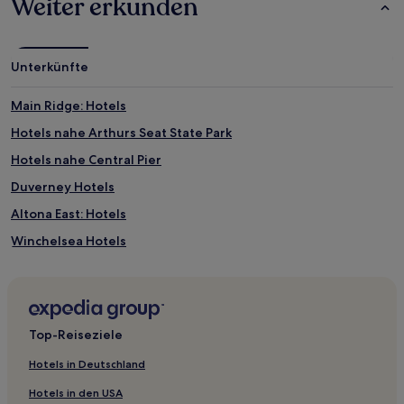
Weiter erkunden
Unterkünfte
Main Ridge: Hotels
Hotels nahe Arthurs Seat State Park
Hotels nahe Central Pier
Duverney Hotels
Altona East: Hotels
Winchelsea Hotels
Hotels nahe Tootgarook Wetlands
Cressy Hotels
Laverton: Hotels
Top-Reiseziele
Mambourin: Hotels
Hotels in Deutschland
Hotels nahe Williamstown Botanic Gardens
Hotels in den USA
Brighton: Hotels