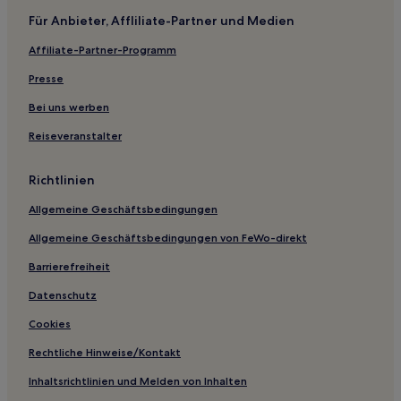
Tuerong: Hotels
Für Anbieter, Affliliate-Partner und Medien
Hotels nahe Besucherzentrum Torquay
Affiliate-Partner-Programm
Mornington: Hotels
Presse
Sandringham: Hotels
Hotels nahe Split Point Lighthouse
Bei uns werben
Hotels nahe Elwood Beach
Reiseveranstalter
Hotels nahe Sorrento Ocean Beach
Richtlinien
Ravenhall: Hotels
Allgemeine Geschäftsbedingungen
Eynesbury: Hotels
Allgemeine Geschäftsbedingungen von FeWo-direkt
Caroline Springs: Hotels
Barrierefreiheit
Hesse Hotels
Hotels nahe Sorrento and Flinders Fine Art Galleries
Datenschutz
Hotels nahe Station Werribee
Cookies
Safety Beach: Hotels
Rechtliche Hinweise/Kontakt
Hotels nahe Forrest Brewing Company
Inhaltsrichtlinien und Melden von Inhalten