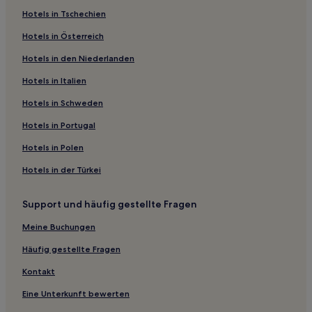
Hotels in Tschechien
Hotels nahe St Kilda Pier
Hotels in Österreich
Saint Kilda South: Hotels
Hotels in den Niederlanden
Hotels nahe Water World
Hotels in Italien
Hotels nahe Main Ridge Winery
Hotels nahe Station Frankston
Hotels in Schweden
Greater Geelong City: Hotels
Hotels in Portugal
Hotels nahe St Kilda Beach
Hotels in Polen
Altona Meadows: Hotels
Hotels in der Türkei
Queenscliffe Borough: Hotels
Support und häufig gestellte Fragen
Sorrento: Hotels
Meine Buchungen
Laverton North: Hotels
Weering Hotels
Häufig gestellte Fragen
Rosebud: Hotels
Kontakt
Dromana: Hotels
Eine Unterkunft bewerten