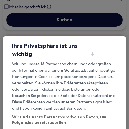
Ich reise geschäftlich
Suchen
Kostenlose Stornierung bei
Ihre Privatsphäre ist uns
Planänderungen
wichtig
Verdiene Prämien für jede
Wir und unsere
16
Partner speichern und/ oder greifen
wahrgenommene Übernachtung
auf Informationen auf einem Gerät zu, z.B. auf eindeutige
Kennungen in Cookies, um personenbezogene Daten zu
verarbeiten. Sie können Ihre Präferenzen akzeptieren
Mehr sparen mit Preisen für Mitglieder
oder verwalten. Klicken Sie dazu bitte unten oder
besuchen Sie jederzeit die Seite der Datenschutzrichtlinie.
Diese Präferenzen werden unseren Partnern signalisiert
Überprüfe die Preise für diese Daten
und haben keinen Einfluss auf Surfdaten.
Wir und unsere Partner verarbeiten Daten, um
Heute
Morgen
Folgendes bereitzustellen:
6. Aug. - 7. Aug.
7. Aug. - 8. Aug.