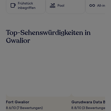
für
Frühstück
Pool
All-inclu
einen
inbegriffen
Aufenthalt
mit
1 Übernachtung
von
2 Erwachsenen
Top-Sehenswürdigkeiten in
gefunden
wurde.
Gwalior
Preise
und
Verfügbarkeiten
können
sich
ändern.
Es
können
zusätzliche
Bedingungen
gelten.
Foto von Dev's Travel Bag
Öffentliches
Foto
Fort Gwalior
Gurudwara Data Ban
von
8.6/10 (7 Bewertungen)
8.8/10 (3 Bewertungen)
Dev's