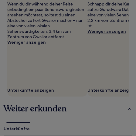
Wenn du dir während deiner Reise
Schnapp dir deine Kamer
Travel
unbedingt ein paar Sehenswürdigkeiten
auf zu Gurudwara Data B
Bag
ansehen möchtest, solltest du einen
eine von vielen Sehenswü
Abstecher zu Fort Gwalior machen – nur
2,2 km vom Zentrum von 
eine von vielen lokalen
ist.
Sehenswürdigkeiten, 3,4 km vom
Weniger anzeigen
Zentrum von Gwalior entfernt.
Weniger anzeigen
Unterkünfte anzeigen
Unterkünfte anzeigen
Weiter erkunden
Unterkünfte