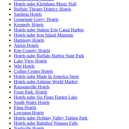
Hotels nahe Kleinhans Music Hall
Buffalo Theater District: Hotels
Sardinia Hotels
Gemeinde Gerry: Hotels
Kennedy Hotels
Hotels nahe Station Erie Canal Harbor
Hotels nahe Iron Island Museum
Harmony Hotels
Akron Hotels
Erie County: Hotels
Hotels nahe Buffalo Harbor State Park
Lake View Hotels
Wirt Hotels
Collins Center Hotels
Hotels nahe Made In America Store
Hotels nahe Antique World Market
Ransomville Hotels
Front Park: Hotels
Hotels nahe Six Flags Darien Lake
South Wales Hotels
Elma Hotels
Lewiston Hotels
Hotels nahe Holiday Valley Tubing Park
Hotels nahe Bahnhof Niagara Falls
Nashville Hotels