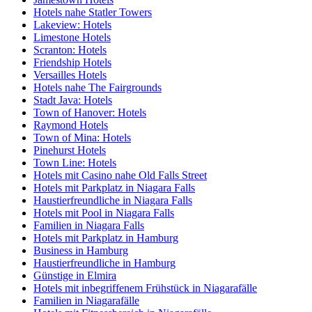
Hotels nahe Statler Towers
Lakeview: Hotels
Limestone Hotels
Scranton: Hotels
Friendship Hotels
Versailles Hotels
Hotels nahe The Fairgrounds
Stadt Java: Hotels
Town of Hanover: Hotels
Raymond Hotels
Town of Mina: Hotels
Pinehurst Hotels
Town Line: Hotels
Hotels mit Casino nahe Old Falls Street
Hotels mit Parkplatz in Niagara Falls
Haustierfreundliche in Niagara Falls
Hotels mit Pool in Niagara Falls
Familien in Niagara Falls
Hotels mit Parkplatz in Hamburg
Business in Hamburg
Haustierfreundliche in Hamburg
Günstige in Elmira
Hotels mit inbegriffenem Frühstück in Niagarafälle
Familien in Niagarafälle