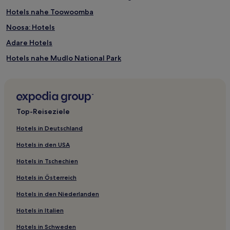
Hotels nahe Toowoomba
Noosa: Hotels
Adare Hotels
Hotels nahe Mudlo National Park
Bergen Hotels
Kilbirnie Hotels
Cherbourg Hotels
Top-Reiseziele
Diamondy Hotels
Hotels in Deutschland
Kia Ora Hotels
Hotels in den USA
Hotels nahe Chinchilla Botanical Gardens
Hotels in Tschechien
Toowoomba Hotels
Hotels in Österreich
Glencoe Hotels
Hotels in den Niederlanden
White Mountain Hotels
Hotels in Italien
Hotels nahe Bahnhof Toowoomba
Mount Stanley Hotels
Hotels in Schweden