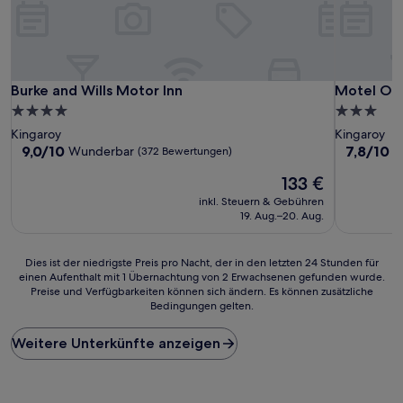
Burke and Wills Motor Inn
Motel Oas
Burke and Wills Motor Inn
Motel Oas
4.0-
3.0-
Sterne-
Sterne-
Kingaroy
Kingaroy
Unterkunft
Unterkunf
9.0
7.8
9,0/10
7,8/10
Wunderbar
G
(372 Bewertungen)
von
von
Der
133 €
10,
10,
Preis
Wunderbar,
Gut,
inkl. Steuern & Gebühren
beträgt
(372
(247
19. Aug.–20. Aug.
133 €
Bewertungen)
Bewertun
Dies
Dies ist der niedrigste Preis pro Nacht, der in den letzten 24 Stunden für
einen Aufenthalt mit 1 Übernachtung von 2 Erwachsenen gefunden wurde.
ist
Preise und Verfügbarkeiten können sich ändern. Es können zusätzliche
der
Bedingungen gelten.
niedrigste
Preis
Weitere Unterkünfte anzeigen
pro
Nacht,
der
in