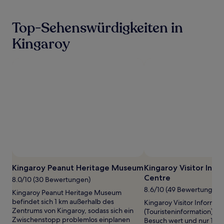
den
letzten
24 Stunden
Top-Sehenswürdigkeiten in
für
einen
Kingaroy
Aufenthalt
mit
1 Übernachtung
von
2 Erwachsenen
gefunden
wurde.
Preise
und
Verfügbarkeiten
können
sich
ändern.
Es
Kingaroy Peanut Heritage Museum
Kingaroy Visitor Info
können
Centre
8.0/10 (30 Bewertungen)
zusätzliche
8.6/10 (49 Bewertungen)
Bedingungen
Kingaroy Peanut Heritage Museum
gelten.
befindet sich 1 km außerhalb des
Kingaroy Visitor Informat
Zentrums von Kingaroy, sodass sich ein
(Touristeninformation) ist 
Zwischenstopp problemlos einplanen
Besuch wert und nur 1 k