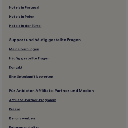
Hotels nahe Wellcamp
Hotels in Portugal
St Mary Hotels
Hotels in Polen
Hotels nahe Mount Stanley Forest Reserve 1
Hotels in der Türkei
Beelbee Hotels
Support und häufig gestellte Fragen
Peregian Springs: Hotels
Meine Buchungen
Hotels nahe Sunshine Coast
Hotels nahe Rathburnie Estate Nature Refuge
Häufig gestellte Fragen
Drayton: Hotels
Kontakt
Region Toowoomba: Hotels
Eine Unterkunft bewerten
Fairyland Hotels
Für Anbieter, Affliliate-Partner und Medien
Maroochy River: Hotels
Affiliate-Partner-Programm
Tipton Hotels
Presse
Hotels nahe Mount Ngungun Summit Trailhead
Hotels nahe Tarong National Park
Bei uns werben
Glastonbury Hotels
Reiseveranstalter