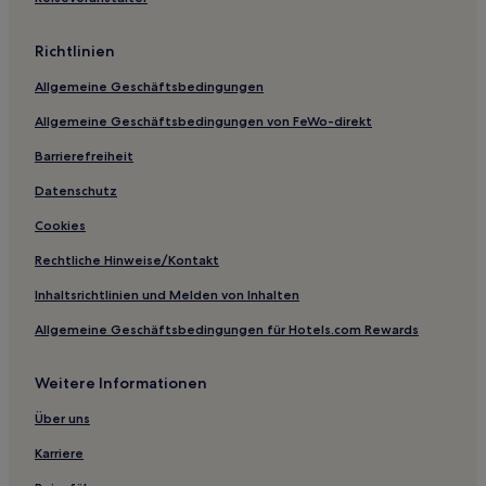
East Toowoomba: Hotels
Richtlinien
Marodian Hotels
Allgemeine Geschäftsbedingungen
Hotels nahe Bahnhof Glasshouse Mountains
Allgemeine Geschäftsbedingungen von FeWo-direkt
Hotels nahe Gayndah
Barrierefreiheit
Hotels nahe Clifford Park Racecourse
Glan Devon Hotels
Datenschutz
Hotels nahe Sunshine Coast Hinterland Great Walk
Cookies
Mudlo Hotels
Rechtliche Hinweise/Kontakt
Noosa Waters Hotels
Inhaltsrichtlinien und Melden von Inhalten
Veteran Hotels
Allgemeine Geschäftsbedingungen für Hotels.com Rewards
Region Sunshine Coast: Hotels
Weitere Informationen
Hotels nahe Gympie
Villeneuve Hotels
Über uns
Redwood: Hotels
Karriere
Warra Hotels