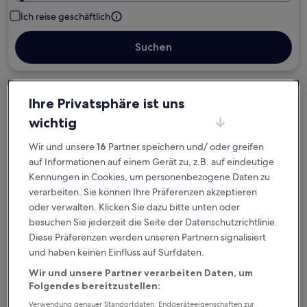
Ich reise geschäftlich
Suchen
Kostenlose Stornierung bei
Ihre Privatsphäre ist uns
Planänderungen
wichtig
Verdiene Prämien für jede
Wir und unsere
16
Partner speichern und/ oder greifen
auf Informationen auf einem Gerät zu, z.B. auf eindeutige
wahrgenommene Übernachtung
Kennungen in Cookies, um personenbezogene Daten zu
verarbeiten. Sie können Ihre Präferenzen akzeptieren
Mehr sparen mit Preisen für Mitglieder
oder verwalten. Klicken Sie dazu bitte unten oder
besuchen Sie jederzeit die Seite der Datenschutzrichtlinie.
Diese Präferenzen werden unseren Partnern signalisiert
und haben keinen Einfluss auf Surfdaten.
Überprüfe die Preise für diese Daten
Wir und unsere Partner verarbeiten Daten, um
Folgendes bereitzustellen:
Heute
Morgen
6. Aug. - 7. Aug.
7. Aug. - 8. Aug.
Verwendung genauer Standortdaten. Endgeräteeigenschaften zur