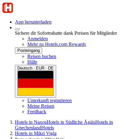
App herunterladen
Sichere dir Sofortrabatte dank Preisen für Mitglieder
Anmelden
Mehr zu Hotels.com Rewards
Posteingang
Reisen buchen
Hilfe
Deutsch · EUR · DE
Unterkunft registrieren
Meine Reisen
Feedback
Hotels in Naxos
Hotels in Südliche Ägäis
Hotels in
Griechenland
Hotels
Hotels in Mikri Vigla