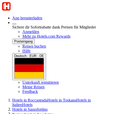
App herunterladen
Sichere dir Sofortrabatte dank Preisen für Mitglieder
Anmelden
Mehr zu Hotels.com Rewards
Posteingang
Reisen buchen
Hilfe
Deutsch · EUR · DE
Unterkunft registrieren
Meine Reisen
Feedback
Hotels in Roccastrada
Hotels in Toskana
Hotels in
Italien
Hotels
Hotels in Sassofortino