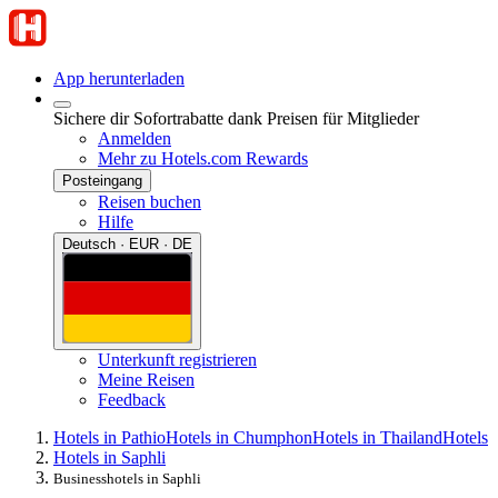
App herunterladen
Sichere dir Sofortrabatte dank Preisen für Mitglieder
Anmelden
Mehr zu Hotels.com Rewards
Posteingang
Reisen buchen
Hilfe
Deutsch · EUR · DE
Unterkunft registrieren
Meine Reisen
Feedback
Hotels in Pathio
Hotels in Chumphon
Hotels in Thailand
Hotels
Hotels in Saphli
Businesshotels in Saphli