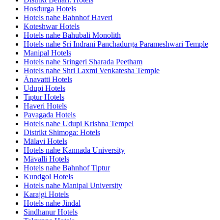
Hosdurga Hotels
Hotels nahe Bahnhof Haveri
Koteshwar Hotels
Hotels nahe Bahubali Monolith
Hotels nahe Sri Indrani Panchadurga Parameshwari Temple
Manipal Hotels
Hotels nahe Sringeri Sharada Peetham
Hotels nahe Shri Laxmi Venkatesha Temple
Ānavatti Hotels
Udupi Hotels
Tiptur Hotels
Haveri Hotels
Pavagada Hotels
Hotels nahe Udupi Krishna Tempel
Distrikt Shimoga: Hotels
Mālavi Hotels
Hotels nahe Kannada University
Māvalli Hotels
Hotels nahe Bahnhof Tiptur
Kundgol Hotels
Hotels nahe Manipal University
Karajgi Hotels
Hotels nahe Jindal
Sindhanur Hotels