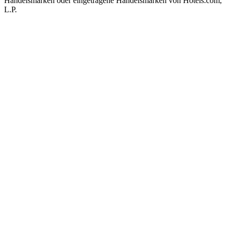
Handelsmarken oder eingetragene Handelsmarken von Hotels.com,
L.P.