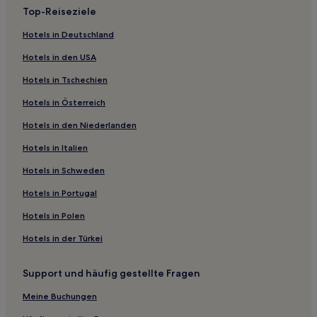
mit
Top-Reiseziele
1 Übernachtung
von
Hotels in Deutschland
2 Erwachsenen
Hotels in den USA
gefunden
wurde.
Hotels in Tschechien
Preise
und
Hotels in Österreich
Verfügbarkeiten
können
Hotels in den Niederlanden
sich
Hotels in Italien
ändern.
Es
Hotels in Schweden
können
zusätzliche
Hotels in Portugal
Bedingungen
gelten.
Hotels in Polen
Hotels in der Türkei
Support und häufig gestellte Fragen
Meine Buchungen