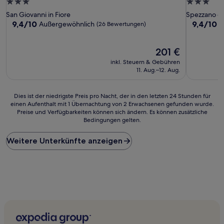
3.0-
3.0-
Sterne-
Sterne-
San Giovanni in Fiore
Spezzano del
Unterkunft
Unterkunf
9.4
9.4
9,4/10
9,4/10
Außergewöhnlich
A
(26 Bewertungen)
von
von
10,
10,
Außergewöhnlich,
Der
Außergewö
201 €
(26
Preis
(20
inkl. Steuern & Gebühren
Bewertungen)
beträgt
Bewertun
11. Aug.–12. Aug.
201 €
Dies
Dies ist der niedrigste Preis pro Nacht, der in den letzten 24 Stunden für
einen Aufenthalt mit 1 Übernachtung von 2 Erwachsenen gefunden wurde.
ist
Preise und Verfügbarkeiten können sich ändern. Es können zusätzliche
der
Bedingungen gelten.
niedrigste
Preis
Weitere Unterkünfte anzeigen
pro
Nacht,
der
in
den
letzten
24 Stunden
für
einen
Aufenthalt