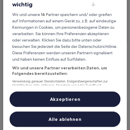
wichtig
Gäste
2 Reisende, 1 Zimmer
Wir und unsere
16
Partner speichern und/ oder greifen
auf Informationen auf einem Gerät zu, z.B. auf eindeutige
Ich reise geschäftlich
Kennungen in Cookies, um personenbezogene Daten zu
verarbeiten. Sie können Ihre Präferenzen akzeptieren
Suchen
oder verwalten. Klicken Sie dazu bitte unten oder
besuchen Sie jederzeit die Seite der Datenschutzrichtlinie.
Diese Präferenzen werden unseren Partnern signalisiert
Kostenlose Stornierung bei
und haben keinen Einfluss auf Surfdaten.
Planänderungen
Wir und unsere Partner verarbeiten Daten, um
Folgendes bereitzustellen:
Verdiene Prämien für jede
Verwendung genauer Standortdaten. Endgeräteeigenschaften zur
wahrgenommene Übernachtung
Identifikation aktiv abfragen. Speichern von oder Zugriff auf
Informationen auf einem Endgerät. Personalisierte Werbung und
Inhalte, Messung von Werbeleistung und der Performance von Inhalten,
Zielgruppenforschung sowie Entwicklung und Verbesserung von
Akzeptieren
Mehr sparen mit Preisen für Mitglieder
Angeboten.
Liste der Partner (Lieferanten)
Alle ablehnen
Überprüfe die Preise für diese Daten