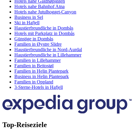
Hotels nahe Galdhøpiggen
Hotels nahe Bahnhof Atna
Hotels nahe Jutulhogget-Canyon
Business in Sel
Ski in Hafjell
Haustierfreundliche in Dombås
Hotels mit Parkplatz in Dombås
Günstige in Dombås
Familien in Øystre Slidre
Haustierfreundliche in Nord-Aurdal
Haustierfreundliche in Lillehammer
Familien in Lillehammer
Familien in Beitostøl
Familien in Helin Plantepark
Business in Helin Plantepark
Familien in Oppland
3-Sterne-Hotels in Hafjell
Top-Reiseziele