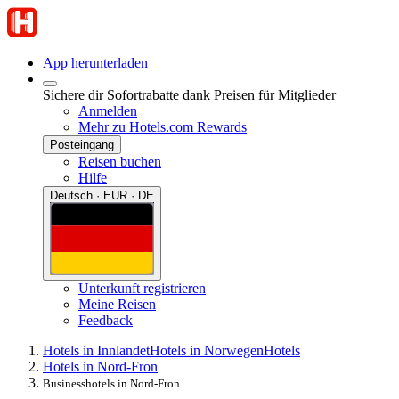
App herunterladen
Sichere dir Sofortrabatte dank Preisen für Mitglieder
Anmelden
Mehr zu Hotels.com Rewards
Posteingang
Reisen buchen
Hilfe
Deutsch · EUR · DE
Unterkunft registrieren
Meine Reisen
Feedback
Hotels in Innlandet
Hotels in Norwegen
Hotels
Hotels in Nord-Fron
Businesshotels in Nord-Fron