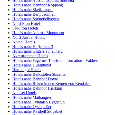
Hotels nahe Aussichtsspunkt Snøhetta
Hotels nahe Bahnhof Koppang
Hotels nahe Skeikampen
Hotels nahe Berg Tronfjell
Hotels nahe Sognefjellvegen
Nord-Fron Hotels
Sør-Fron Hotels
Hotels nahe Aukrust Monument
Nord-Aurdal Hotels
Alvdal Hotels
Hotels nahe Hafjellheis 3
Hotels nahe Glittersja Fjellgard
Åkrestrømmen Hotels
Hotels nahe Fagernes Touristeninformation - Valdres
Hotels nahe Husantunet
Hardanger Hotels
Hotels nahe Beitostølen Skisenter
Hotels nahe Bahnhof Dovre
Hotels nahe Reiten in den Bergen von Rendalen
Hotels nahe Bahnhof Hjerkinn
Atnoset Hotels
Hotels nahe Maihaugen
Hotels nahe Tylldalen Bygdetun
Hotels nahe Lyskapellet
Hotels nahe Kvitfjell Skigebiet