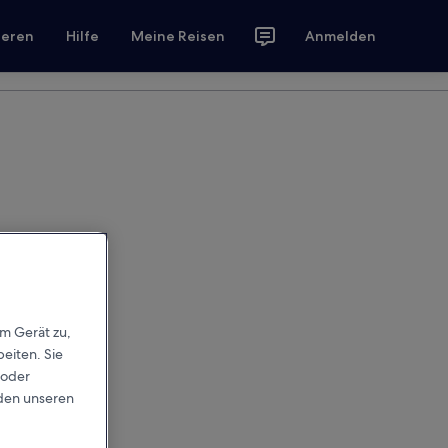
ieren
Hilfe
Meine Reisen
Anmelden
em Gerät zu,
eiten. Sie
 oder
rden unseren