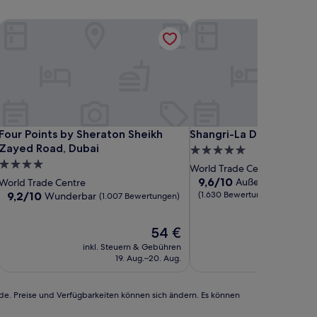
atwa
Four Points by Sheraton Sheikh Zayed Road, Dubai
Shangri-La Dubai
atwa
Four Points by Sheraton Sheikh Zayed Road, Dubai
Shangri-La Dubai
Four Points by Sheraton Sheikh
Shangri-La Dubai
Zayed Road, Dubai
5.0-
4.0-
Sterne-
World Trade Centre
Sterne-
Unterkunft
9.6
9,6/10
Außergewöhnlich
World Trade Centre
von
Unterkunft
9.2
9,2/10
(1.630 Bewertungen)
Wunderbar
(1.007 Bewertungen)
10,
von
Außergewöhnlich,
10,
Der
54 €
(1.630
Wunderbar,
Preis
Bewertungen)
(1.007
inkl. Steuern & Gebühren
inkl. Steu
beträgt
Bewertungen)
19. Aug.–20. Aug.
30
54 €
rde. Preise und Verfügbarkeiten können sich ändern. Es können