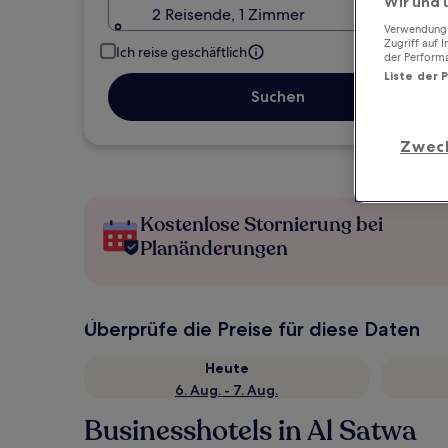
Wir und 
2 Reisende, 1 Zimmer
Verwendung g
Zugriff auf 
Ich reise geschäftlich
der Perform
Liste der 
Suchen
Zwec
Kostenlose Stornierung bei
Planänderungen
Überprüfe die Preise für diese Daten
Heute
6. Aug. - 7. Aug.
Businesshotels in Al Satwa