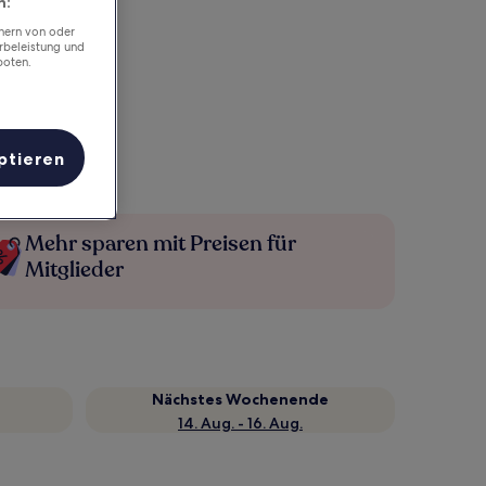
n:
chern von oder
rbeleistung und
boten.
ptieren
Mehr sparen mit Preisen für
Mitglieder
Nächstes Wochenende
14. Aug. - 16. Aug.