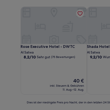
Rose Executive Hotel - DWTC
Shada Hotel
Rose Executive Hotel - DWTC
Shada Hotel
Rose Executive Hotel - DWTC
Shada Hotel
Al Satwa
Al Satwa
8.2
9.2
8,2/10
9,2/10
Sehr gut
Wun
(75 Bewertungen)
von
von
10,
10,
Sehr
Wunderbar,
gut,
(43
(75
Bewertunge
Der
40 €
Bewertungen)
Preis
inkl. Steuern & Gebühren
beträgt
11. Aug.–12. Aug.
40 €
Dies
Dies ist der niedrigste Preis pro Nacht, der in den letzten 
ist