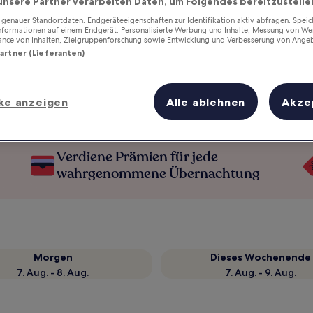
unsere Partner verarbeiten Daten, um Folgendes bereitzustelle
enauer Standortdaten. Endgeräteeigenschaften zur Identifikation aktiv abfragen. Spei
Informationen auf einem Endgerät. Personalisierte Werbung und Inhalte, Messung von We
ance von Inhalten, Zielgruppenforschung sowie Entwicklung und Verbesserung von Ange
Partner (Lieferanten)
ke anzeigen
Alle ablehnen
Akze
Verdiene Prämien für jede
wahrgenommene Übernachtung
Morgen
Dieses Wochenende
7. Aug. - 8. Aug.
7. Aug. - 9. Aug.