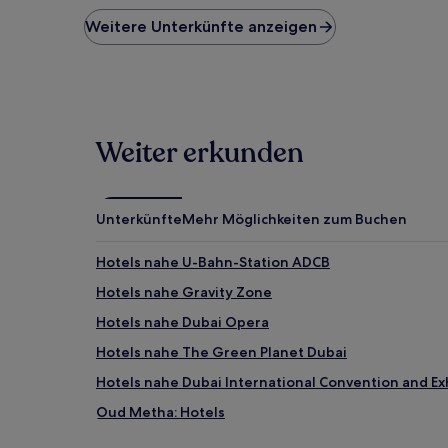
der
niedrigste
Weitere Unterkünfte anzeigen
Preis
pro
Nacht,
der
in
den
Weiter erkunden
letzten
24 Stunden
für
einen
Unterkünfte
Mehr Möglichkeiten zum Buchen
Aufenthalt
mit
1 Übernachtung
Hotels nahe U-Bahn-Station ADCB
von
Hotels nahe Gravity Zone
2 Erwachsenen
gefunden
Hotels nahe Dubai Opera
wurde.
Preise
Hotels nahe The Green Planet Dubai
und
Hotels nahe Dubai International Convention and Ex
Verfügbarkeiten
können
Oud Metha: Hotels
sich
ändern.
Hotels nahe Safa Park