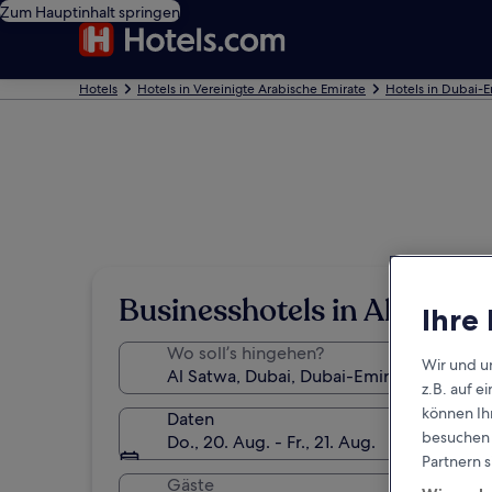
Zum Hauptinhalt springen
Hotels
Hotels in Vereinigte Arabische Emirate
Hotels in Dubai-E
Businesshotels in Al Satwa
Ihre
Wo soll’s hingehen?
Wir und u
z.B. auf 
können Ihr
Daten
besuchen S
Do., 20. Aug. - Fr., 21. Aug.
Partnern s
Gäste