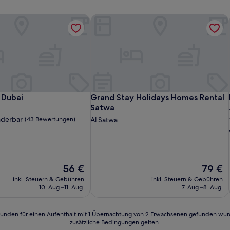
 Dubai
Grand Stay Holidays Homes Rental S
 Dubai
Grand Stay Holidays Homes Rental S
 Dubai
Grand Stay Holidays Homes Rental
Satwa
derbar
(43 Bewertungen)
Al Satwa
n)
Der
Der
56 €
79 €
Preis
Preis
inkl. Steuern & Gebühren
inkl. Steuern & Gebühren
beträgt
beträgt
10. Aug.–11. Aug.
7. Aug.–8. Aug.
56 €
79 €
24 Stunden für einen Aufenthalt mit 1 Übernachtung von 2 Erwachsenen gefunden wu
zusätzliche Bedingungen gelten.