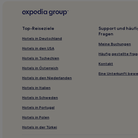
Es
Za'abeel 1: Hotels
können
zusätzliche
Hotels nahe Meena Bazaar
Bedingungen
gelten.
Old Dubai: Hotels
Top-Reiseziele
Support und häufi
Fragen
Al Satwa: Hotels
Hotels in Deutschland
Hotels nahe Zabeel Park
Meine Buchungen
Hotels in den USA
Hotels nahe Museum der Zukunft
Häufig gestellte Fra
Hotels in Tschechien
Dubai Design District: Hotels
Kontakt
Hotels in Österreich
Hotels nahe Sky Views Observatorium
Eine Unterkunft bew
Hotels in den Niederlanden
Hotels nahe Dubai World Trade Centre
Hotels in Italien
Hotels nahe Souk al Bahar
Hotels in Schweden
World Trade Centre: Hotels
Hotels in Portugal
Hotels nahe U-Bahn-Station Burj Khalifa / Dubai Ma
Hotels in Polen
Al Shindagha: Hotels
Al Mina: Hotels
Hotels in der Türkei
Hotels nahe U-Bahn-Station World Trade Centre