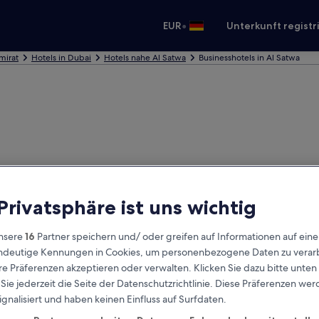
•
EUR
Unterkunft registr
mirat
Hotels in Dubai
Hotels nahe Al Satwa
Businesshotels in Al Satwa
 Privatsphäre ist uns wichtig
nsere
16
Partner speichern und/ oder greifen auf Informationen auf ein
eindeutige Kennungen in Cookies, um personenbezogene Daten zu verarb
e Präferenzen akzeptieren oder verwalten. Klicken Sie dazu bitte unten
ie jederzeit die Seite der Datenschutzrichtlinie. Diese Präferenzen we
ignalisiert und haben keinen Einfluss auf Surfdaten.