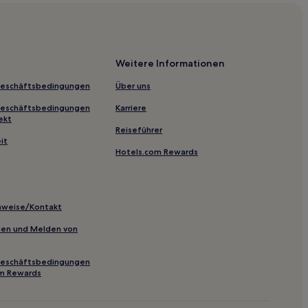
h
Weitere Informationen
lle Dubai Trolley Station 1
Geschäftsbedingungen
Über uns
al
Geschäftsbedingungen
Karriere
d
ekt
Reiseführer
rjuman
it
Hotels.com Rewards
inweise/Kontakt
inien und Melden von
w
Geschäftsbedingungen
om Rewards