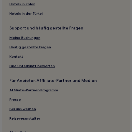
Hotels nahe Leutturm von Notsuke
Hotels in Polen
Hotels mit Parkplatz in Utoro
Hotels in der Türkei
Hotels mit Thermalbad in Utoro
Support und häufig gestellte Fragen
Günstige in Shari
Meine Buchungen
Günstige in Abashiri
Häufig gestellte Fragen
Kontakt
Eine Unterkunft bewerten
Für Anbieter, Affliliate-Partner und Medien
Affiliate-Partner-Programm
Presse
Bei uns werben
Reiseveranstalter