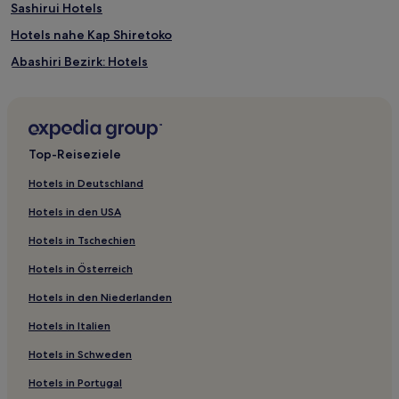
Sashirui Hotels
Hotels nahe Kap Shiretoko
Abashiri Bezirk: Hotels
Ōmagari Hotels
Memanbetsu Hotels
Hotels nahe Utoro Onsen
Top-Reiseziele
Hotels nahe Kawayu Onsen Kawayu Kosyu Yokujyo
Hotels in Deutschland
Hotels nahe Aussichtspunkt Tsubetsu Toge
Hotels in den USA
Shari-Gun: Hotels
Hotels in Tschechien
Furuume Hotels
Hotels in Österreich
Kamuiwakka Hotels
Hotels in den Niederlanden
Betsukai Hotels
Hotels in Italien
Yobito Hotels
Sattsuru Hotels
Hotels in Schweden
Nemuro: Hotels
Hotels in Portugal