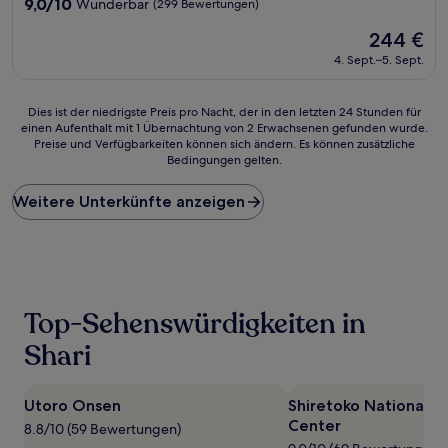
Unterkunft
9.0
9,0/10
Wunderbar
(299 Bewertungen)
von
Der
244 €
10,
Preis
Wunderbar,
4. Sept.–5. Sept.
beträgt
(299
244 €
Bewertungen)
Dies
Dies ist der niedrigste Preis pro Nacht, der in den letzten 24 Stunden für
einen Aufenthalt mit 1 Übernachtung von 2 Erwachsenen gefunden wurde.
ist
Preise und Verfügbarkeiten können sich ändern. Es können zusätzliche
der
Bedingungen gelten.
niedrigste
Preis
Weitere Unterkünfte anzeigen
pro
Nacht,
der
in
den
letzten
24 Stunden
Top-Sehenswürdigkeiten in
für
einen
Shari
Aufenthalt
mit
1 Übernachtung
Utoro Onsen
Shiretoko National P
von
Center
8.8/10 (59 Bewertungen)
2 Erwachsenen