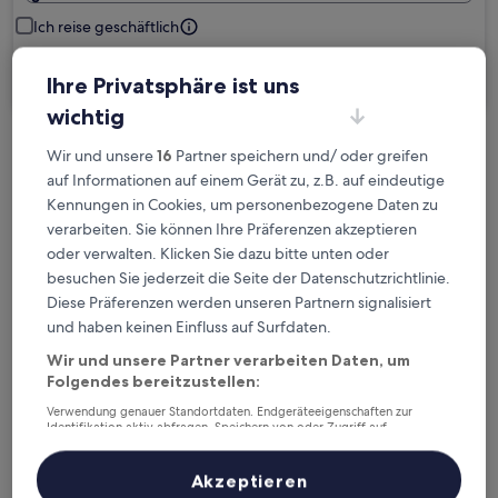
Ich reise geschäftlich
Suchen
Ihre Privatsphäre ist uns
wichtig
Wir und unsere
16
Partner speichern und/ oder greifen
Kostenlose Stornierung bei
auf Informationen auf einem Gerät zu, z.B. auf eindeutige
Planänderungen
Kennungen in Cookies, um personenbezogene Daten zu
verarbeiten. Sie können Ihre Präferenzen akzeptieren
Verdiene Prämien für jede
oder verwalten. Klicken Sie dazu bitte unten oder
wahrgenommene Übernachtung
besuchen Sie jederzeit die Seite der Datenschutzrichtlinie.
Diese Präferenzen werden unseren Partnern signalisiert
Mehr sparen mit Preisen für Mitglieder
und haben keinen Einfluss auf Surfdaten.
Wir und unsere Partner verarbeiten Daten, um
Folgendes bereitzustellen:
Verwendung genauer Standortdaten. Endgeräteeigenschaften zur
Überprüfe die Preise für diese Daten
Identifikation aktiv abfragen. Speichern von oder Zugriff auf
Informationen auf einem Endgerät. Personalisierte Werbung und
Inhalte, Messung von Werbeleistung und der Performance von Inhalten,
Heute
Morgen
Zielgruppenforschung sowie Entwicklung und Verbesserung von
Akzeptieren
6. Aug. - 7. Aug.
7. Aug. - 8. Aug.
Angeboten.