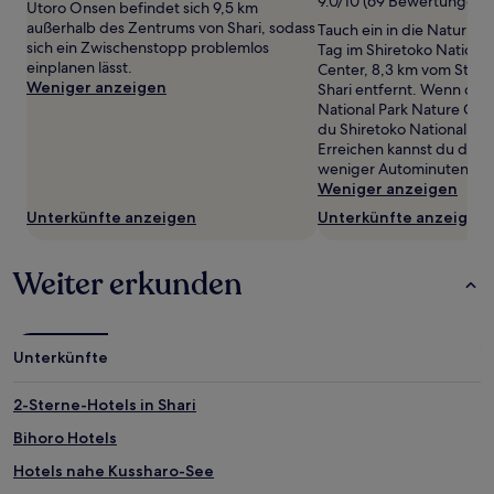
9.0/10 (69 Bewertungen)
gefunden
Utoro Onsen befindet sich 9,5 km
wurde.
außerhalb des Zentrums von Shari, sodass
Tauch ein in die Natur un
Preise
sich ein Zwischenstopp problemlos
Tag im Shiretoko National
und
einplanen lässt.
Center, 8,3 km vom Stad
Verfügbarkeiten
Weniger anzeigen
Shari entfernt. Wenn dir 
können
National Park Nature Cente
sich
du Shiretoko Nationalpark
ändern.
Erreichen kannst du den 
Es
weniger Autominuten.
können
Weniger anzeigen
zusätzliche
Unterkünfte anzeigen
Unterkünfte anzeigen
Bedingungen
gelten.
Weiter erkunden
Unterkünfte
2-Sterne-Hotels in Shari
Bihoro Hotels
Hotels nahe Kussharo-See