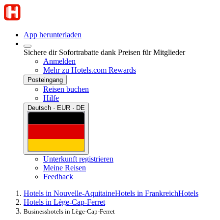
App herunterladen
Sichere dir Sofortrabatte dank Preisen für Mitglieder
Anmelden
Mehr zu Hotels.com Rewards
Posteingang
Reisen buchen
Hilfe
Deutsch · EUR · DE
Unterkunft registrieren
Meine Reisen
Feedback
Hotels in Nouvelle-Aquitaine
Hotels in Frankreich
Hotels
Hotels in Lège-Cap-Ferret
Businesshotels in Lège-Cap-Ferret