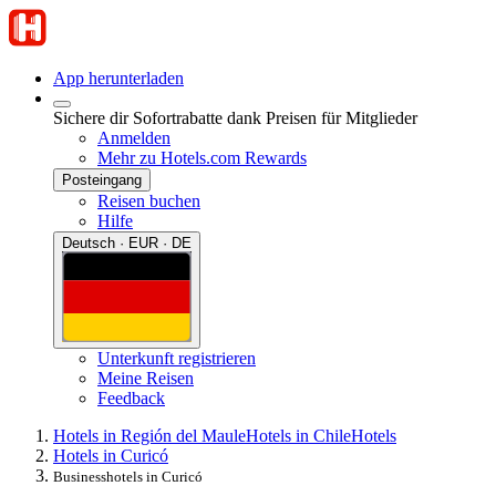
App herunterladen
Sichere dir Sofortrabatte dank Preisen für Mitglieder
Anmelden
Mehr zu Hotels.com Rewards
Posteingang
Reisen buchen
Hilfe
Deutsch · EUR · DE
Unterkunft registrieren
Meine Reisen
Feedback
Hotels in Región del Maule
Hotels in Chile
Hotels
Hotels in Curicó
Businesshotels in Curicó