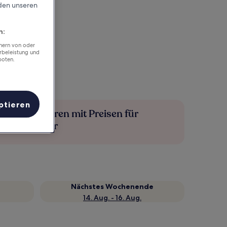
rden unseren
n:
chern von oder
rbeleistung und
boten.
ptieren
Mehr sparen mit Preisen für
Mitglieder
Nächstes Wochenende
14. Aug. - 16. Aug.