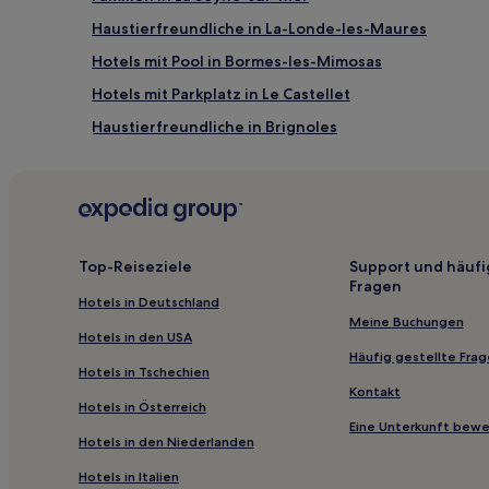
Haustierfreundliche in La-Londe-les-Maures
Hotels mit Pool in Bormes-les-Mimosas
Hotels mit Parkplatz in Le Castellet
Haustierfreundliche in Brignoles
Hotels mit Parkplatz in Metropole Toulon-Provence
Hotels mit Parkplatz in Toulon-Hyères
Luxus in Hyères
Günstige in Hyères
Top-Reiseziele
Support und häufi
Fragen
Günstige in Bandol
Hotels in Deutschland
Haustierfreundliche in Bandol
Meine Buchungen
Hotels in den USA
Strand in Bandol
Häufig gestellte Fra
Hotels in Tschechien
Hotels mit Pool in Bandol
Kontakt
Hotels in Österreich
Haustierfreundliche nahe Strand Saline
Eine Unterkunft bew
Hotels in den Niederlanden
Hotels nahe Plage de la Fossette
Hotels in Italien
Le Mourillon: Hotels