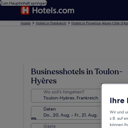
Zum Hauptinhalt springen
Hotels
Hotels in Frankreich
Hotels in Provence-Alpes-Côte d’Az
Businesshotels in Toulon-
Hyères
Wo soll’s hingehen?
Ihre
Daten
Wir und u
Do., 20. Aug. - Fr., 21. Aug.
z.B. auf 
können Ihr
Gäste