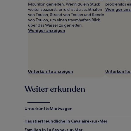
können
Mourillon genießen. Wenn du ein Stück
problemlos ei
zusätzliche
weiter spazierst, erreichst du Jachthafen
Weniger anz
Bedingungen
von Toulon, Strand von Toulon und Reede
gelten.
von Toulon, um einen traumhaften Blick
über das Wasser zu genießen.
Weniger anzeigen
Unterkünfte anzeigen
Unterkünfte
Weiter erkunden
Unterkünfte
Mietwagen
Haustierfreundliche in Cavalaire-sur-Mer
Familien in La Seyne-sur-Mer