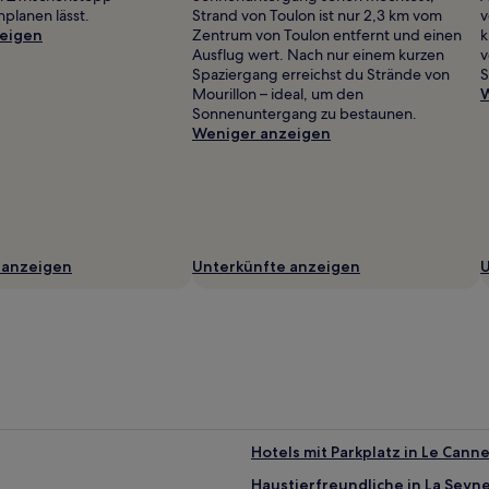
nplanen lässt.
Strand von Toulon ist nur 2,3 km vom
v
eigen
Zentrum von Toulon entfernt und einen
k
Ausflug wert. Nach nur einem kurzen
v
Spaziergang erreichst du Strände von
S
Mourillon – ideal, um den
W
Sonnenuntergang zu bestaunen.
Weniger anzeigen
 anzeigen
Unterkünfte anzeigen
U
Hotels mit Parkplatz in Le Can
Haustierfreundliche in La Seyn