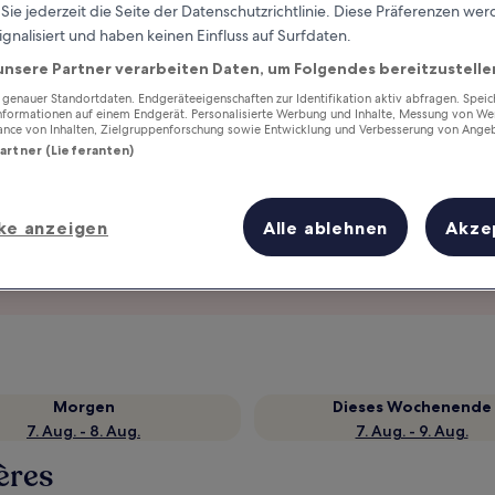
ie jederzeit die Seite der Datenschutzrichtlinie. Diese Präferenzen we
ignalisiert und haben keinen Einfluss auf Surfdaten.
unsere Partner verarbeiten Daten, um Folgendes bereitzustelle
enauer Standortdaten. Endgeräteeigenschaften zur Identifikation aktiv abfragen. Spei
Informationen auf einem Endgerät. Personalisierte Werbung und Inhalte, Messung von We
ance von Inhalten, Zielgruppenforschung sowie Entwicklung und Verbesserung von Ange
Partner (Lieferanten)
ke anzeigen
Alle ablehnen
Akze
Verdiene Prämien für jede
wahrgenommene Übernachtung
Morgen
Dieses Wochenende
7. Aug. - 8. Aug.
7. Aug. - 9. Aug.
ères