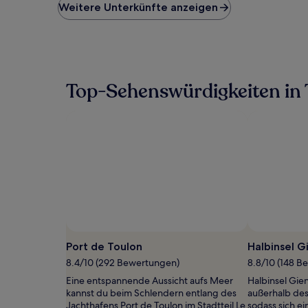
niedrigste
Weitere Unterkünfte anzeigen
Preis
pro
Nacht,
der
in
den
Top-Sehenswürdigkeiten in
letzten
24 Stunden
für
einen
Aufenthalt
mit
1 Übernachtung
von
2 Erwachsenen
gefunden
wurde.
Preise
und
Port de Toulon
Halbinsel G
Verfügbarkeiten
8.4/10 (292 Bewertungen)
8.8/10 (148 B
können
sich
Eine entspannende Aussicht aufs Meer
Halbinsel Gien
ändern.
kannst du beim Schlendern entlang des
außerhalb des
Es
Jachthafens Port de Toulon im Stadtteil Le
sodass sich e