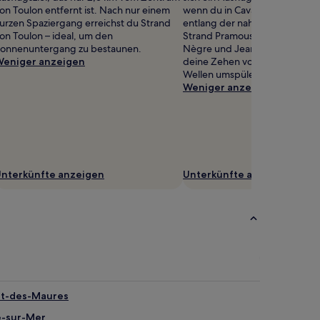
on Toulon entfernt ist. Nach nur einem
wenn du in Cavalière bist. Sch
urzen Spaziergang erreichst du Strand
entlang der nahegelegenen S
on Toulon – ideal, um den
Strand Pramousquier, Plage d
onnenuntergang zu bestaunen.
Nègre und Jean Blanc Strand u
eniger anzeigen
deine Zehen von den auslauf
Wellen umspülen.
Weniger anzeigen
nterkünfte anzeigen
Unterkünfte anzeigen
net-des-Maures
e-sur-Mer