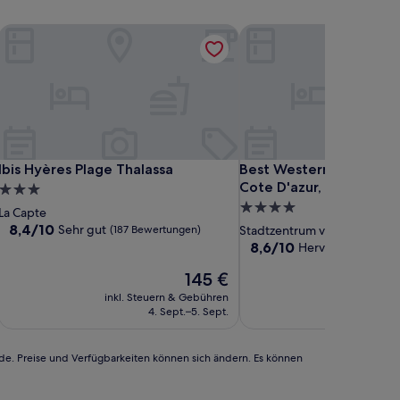
IHG
Ibis Hyères Plage Thalassa
Best Western Plus Hotel 
IHG
Ibis Hyères Plage Thalassa
Best Western Plus Hotel 
Ibis Hyères Plage Thalassa
Best Western Plus Hote
Cote D'azur, Hyeres
3.0-
4.0-
Sterne-
La Capte
Sterne-
Unterkunft
8.4
8,4/10
Sehr gut
(187 Bewertungen)
Stadtzentrum von Hyères
von
Unterkunft
8.6
8,6/10
Hervorragend
(37
10,
von
Sehr
Der
145 €
10,
gut,
Preis
Hervorragend,
inkl. Steuern & Gebühren
inkl. Steu
(187
beträgt
(377
4. Sept.–5. Sept.
3
Bewertungen)
145 €
Bewertungen)
rde. Preise und Verfügbarkeiten können sich ändern. Es können