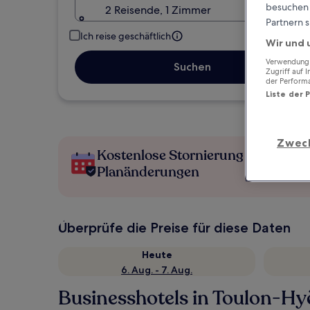
besuchen S
2 Reisende, 1 Zimmer
Partnern s
Ich reise geschäftlich
Wir und 
Verwendung g
Suchen
Zugriff auf 
der Perform
Liste der 
Zwec
Kostenlose Stornierung bei
Planänderungen
Überprüfe die Preise für diese Daten
Heute
6. Aug. - 7. Aug.
Businesshotels in Toulon-Hy