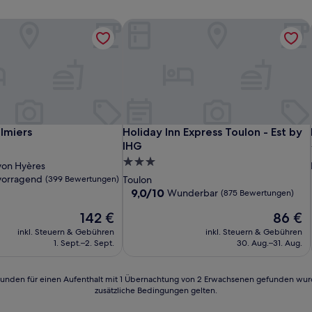
lmiers
Holiday Inn Express Toulon - Est by 
lmiers
Holiday Inn Express Toulon - Est by 
lmiers
Holiday Inn Express Toulon - Est by
IHG
3.0-
von Hyères
Sterne-
vorragend
(399 Bewertungen)
Toulon
Unterkunft
9.0
9,0/10
Wunderbar
(875 Bewertungen)
von
d,
Der
Der
142 €
86 €
10,
Preis
Preis
Wunderbar,
inkl. Steuern & Gebühren
inkl. Steuern & Gebühren
n)
beträgt
beträgt
(875
1. Sept.–2. Sept.
30. Aug.–31. Aug.
142 €
86 €
Bewertungen)
24 Stunden für einen Aufenthalt mit 1 Übernachtung von 2 Erwachsenen gefunden wu
zusätzliche Bedingungen gelten.