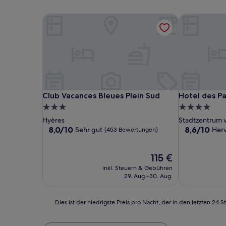
Club Vacances Bleues Plein Sud
Hotel des Pa
Club Vacances Bleues Plein Sud
Hotel des Pa
Club Vacances Bleues Plein Sud
Hotel des Pa
3.0-
4.0-
Sterne-
Sterne-
Hyères
Stadtzentrum 
Unterkunft
Unterkunft
8.0
8.6
8,0/10
8,6/10
Sehr gut
Her
(453 Bewertungen)
von
von
10,
10,
Sehr
Der
Hervorragen
115 €
gut,
Preis
(399
inkl. Steuern & Gebühren
(453
beträgt
Bewertunge
29. Aug.–30. Aug.
Bewertungen)
115 €
Dies
Dies ist der niedrigste Preis pro Nacht, der in den letzten 
ist
der