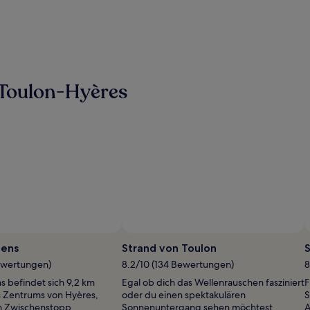
 Toulon-Hyères
iens
Strand von Toulon
S
ewertungen)
8.2/10 (134 Bewertungen)
8
s befindet sich 9,2 km
Egal ob dich das Wellenrauschen fasziniert
F
 Zentrums von Hyères,
oder du einen spektakulären
S
in Zwischenstopp
Sonnenuntergang sehen möchtest,
A