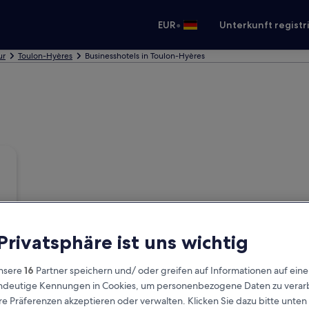
•
EUR
Unterkunft registr
ur
Toulon-Hyères
Businesshotels in Toulon-Hyères
 Privatsphäre ist uns wichtig
nsere
16
Partner speichern und/ oder greifen auf Informationen auf ein
eindeutige Kennungen in Cookies, um personenbezogene Daten zu verarb
e Präferenzen akzeptieren oder verwalten. Klicken Sie dazu bitte unten