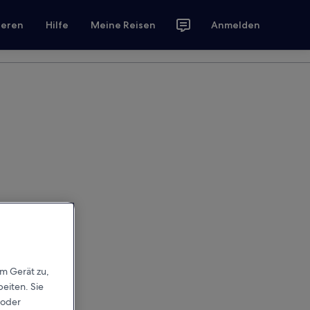
ieren
Hilfe
Meine Reisen
Anmelden
em Gerät zu,
eiten. Sie
 oder