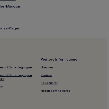
-les-Mimosas
s
s-les-Plages
ole Toulon-Provence-Méditerranée
-Hyères
Weitere Informationen
Geschäftsbedingungen
Über uns
ndol
Geschäftsbedingungen
Karriere
ekt
Reiseführer
it
Hotels.com Rewards