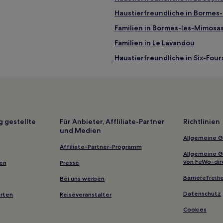
Haustierfreundliche in Bormes
Familien in Bormes-les-Mimosa
Familien in Le Lavandou
Haustierfreundliche in Six-Four
-Méditerranée
Haustierfreundliche in Metrop
Haustierfreundliche in Toulon
Familien in Hyères
Familien in Toulon
g gestellte
Für Anbieter, Affliliate-Partner
Richtlinien
und Medien
Familien in Bandol
Allgemeine 
Hotels mit Fitnessbereich in Ba
Affiliate-Partner-Programm
Allgemeine 
Luxus in Bandol
von FeWo-dir
gen
Presse
Hotels mit Parkplatz in Bandol
Barrierefreihe
Bei uns werben
Strand nahe Strand Saline
Datenschutz
erten
Reiseveranstalter
Le Castellet Village: Hotels
Cookies
Hotels nahe Touristenzug