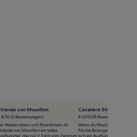
F
trände von Mourillon
Cavalière Strand
.8/10 (3 Bewertungen)
8.6/10 (15 Bewertungen)
ür Wasserratten und Strandnixen ist
Wenn du Muscheln sammeln o
trände von Mourillon ein tolles
frische Brise genießen möchtes
usflugsziel, das nur 2,5 km vom Zentrum
sich ein Ausflug nach Cavalière