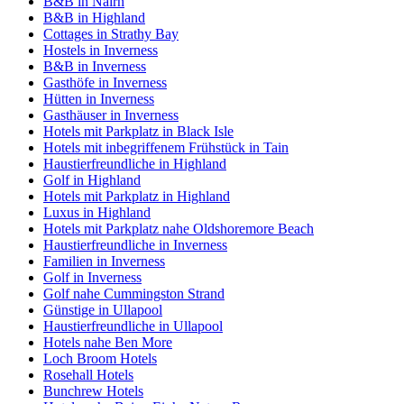
B&B in Nairn
B&B in Highland
Cottages in Strathy Bay
Hostels in Inverness
B&B in Inverness
Gasthöfe in Inverness
Hütten in Inverness
Gasthäuser in Inverness
Hotels mit Parkplatz in Black Isle
Hotels mit inbegriffenem Frühstück in Tain
Haustierfreundliche in Highland
Golf in Highland
Hotels mit Parkplatz in Highland
Luxus in Highland
Hotels mit Parkplatz nahe Oldshoremore Beach
Haustierfreundliche in Inverness
Familien in Inverness
Golf in Inverness
Golf nahe Cummingston Strand
Günstige in Ullapool
Haustierfreundliche in Ullapool
Hotels nahe Ben More
Loch Broom Hotels
Rosehall Hotels
Bunchrew Hotels