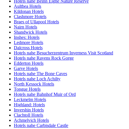
Hotels nahe Beinn Eighe Nature Reserve
Aultbea Hotels
Kildonan Hotels
Clashmore Hotels
Braes of Ullapool Hotels
Nairn Hotels
Shandwick Hotels
Inshes: Hotels
Ledmore Hotels
Dalcross Hotels
Hotels nahe Besucherzentrum Inverness Visit Scotland
Hotels nahe Ravens Rock Gorge
Edderton Hotels
Garve Hotels
Hotels nahe The Bone Caves
Hotels nahe Loch Achilty
North Kessock Hotels
Tongue Hotels
Hotels nahe Bahnhof Muir of Ord
Leckmelm Hotels
Highland: Hotels
Invershin Hotels
Clachtoll Hotels
Achmelvich Hotels
Hotels nahe Carbisdale Castle