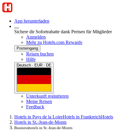
App herunterladen
Sichere dir Sofortrabatte dank Preisen für Mitglieder
Anmelden
Mehr zu Hotels.com Rewards
Posteingang
Reisen buchen
Hilfe
Deutsch · EUR · DE
Unterkunft registrieren
Meine Reisen
Feedback
Hotels in Pays de la Loire
Hotels in Frankreich
Hotels
Hotels in St.-Jean-de-Monts
Businesshotels in St.-Jean-de-Monts