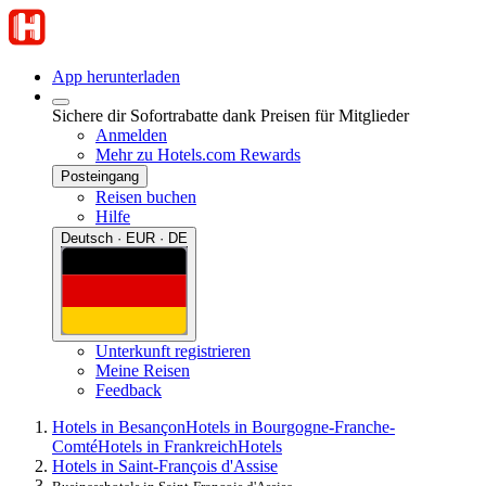
App herunterladen
Sichere dir Sofortrabatte dank Preisen für Mitglieder
Anmelden
Mehr zu Hotels.com Rewards
Posteingang
Reisen buchen
Hilfe
Deutsch · EUR · DE
Unterkunft registrieren
Meine Reisen
Feedback
Hotels in Besançon
Hotels in Bourgogne-Franche-
Comté
Hotels in Frankreich
Hotels
Hotels in Saint-François d'Assise