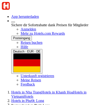
App herunterladen
Sichere dir Sofortrabatte dank Preisen für Mitglieder
Anmelden
Mehr zu Hotels.com Rewards
Posteingang
Reisen buchen
Hilfe
Deutsch · EUR · DE
Unterkunft registrieren
Meine Reisen
Feedback
Hotels in Nha Trang
Hotels in Khanh Hoa
Hotels in
Vietnam
Hotels
Hotels in Phước Long