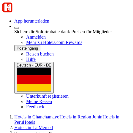
App herunterladen
Sichere dir Sofortrabatte dank Preisen für Mitglieder
Anmelden
Mehr zu Hotels.com Rewards
Posteingang
Reisen buchen
Hilfe
Deutsch · EUR · DE
Unterkunft registrieren
Meine Reisen
Feedback
Hotels in Chanchamayo
Hotels in Region Junín
Hotels in
Peru
Hotels
Hotels in La Merced