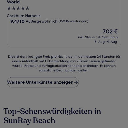
World
5.0-
Sterne-
Cockburn Harbour
Unterkunft
9.4
9,4/10
Außergewöhnlich
(160 Bewertungen)
von
Der
702 €
10,
Preis
Außergewöhnlich,
inkl. Steuern & Gebühren
beträgt
(160
8. Aug.–9. Aug.
702 €
Bewertungen)
Dies
Dies ist der niedrigste Preis pro Nacht, der in den letzten 24 Stunden für
einen Aufenthalt mit 1 Übernachtung von 2 Erwachsenen gefunden
ist
wurde. Preise und Verfügbarkeiten können sich ändern. Es können
der
zusätzliche Bedingungen gelten.
niedrigste
Preis
Weitere Unterkünfte anzeigen
pro
Nacht,
der
in
den
letzten
Top-Sehenswürdigkeiten in
24 Stunden
SunRay Beach
für
einen