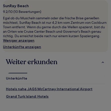
Aufenthalt
mit
SunRay Beach
1 Übernachtung
9.2/10 (10 Bewertungen)
von
Egal ob du Muscheln sammeln oder die frische Brise genießen
2 Erwachsenen
möchtest, SunRay Beach ist nur 4,2 km vom Zentrum von Cockburn
gefunden
Town entfernt. Wenn du gerne durch die Wellen spazierst, bist du
wurde.
an Orten wie Cruise Center Beach und Governor's Beach genau
Preise
richtig. Du erreichst beide nach nur einem kurzen Spaziergang.
und
Weniger anzeigen
Verfügbarkeiten
können
Unterkünfte anzeigen
sich
ändern.
Es
Weiter erkunden
können
zusätzliche
Bedingungen
gelten.
Unterkünfte
Hotels nahe JAGS McCartney International Airport
Grand Turk Island: Hotels