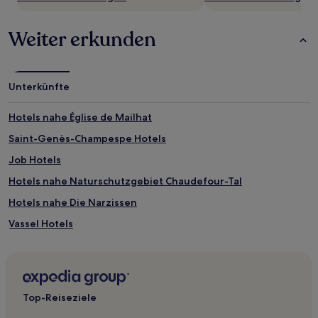
Es
können
zusätzliche
Weiter erkunden
Bedingungen
gelten.
Unterkünfte
Hotels nahe Église de Mailhat
Saint-Genès-Champespe Hotels
Job Hotels
Hotels nahe Naturschutzgebiet Chaudefour-Tal
Hotels nahe Die Narzissen
Vassel Hotels
Bonneval Hotels
Saurier Hotels
Chassignolles Hotels
Top-Reiseziele
Orléat Hotels