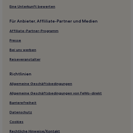
Saint-Ignat Hotels
Eine Unterkunft bewerten
Saint-Pierre-La-Bourlhonne Hotels
Für Anbieter, Affliliate-Partner und Medien
Mur-Sur-Allier Hotels
Affiliate-Partner-Programm
Mayres Hotels
Presse
Escoutoux Hotels
La Chaise-Dieu Hotels
Bei uns werben
Beaulieu Hotels
Reiseveranstalter
Vic-Le-Comte Hotels
Richtlinien
Orbeil Hotels
Allgemeine Geschäftsbedingungen
Saint-Vincent Hotels
Allgemeine Geschäftsbedingungen von FeWo-direkt
La Renaudie Hotels
Barrierefreiheit
Kanton Saint-Germain-l’Herm Hotels
Saint-Sandoux Hotels
Datenschutz
Chaméane Hotels
Cookies
Saint-Hilaire Hotels
Rechtliche Hinweise/Kontakt