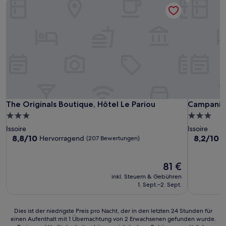
The Originals Boutique, Hôtel Le Pariou
Campanile 
The Originals Boutique, Hôtel Le Pariou
Campanile 
The Originals Boutique, Hôtel Le Pariou
Campanile
3.0-
3.0-
Sterne-
Sterne-
Issoire
Issoire
Unterkunft
Unterkunf
8.8
8.2
8,8/10
8,2/10
Hervorragend
S
(207 Bewertungen)
von
von
10,
10,
Hervorragend,
Der
Sehr
81 €
(207
Preis
gut,
inkl. Steuern & Gebühren
Bewertungen)
beträgt
(463
1. Sept.–2. Sept.
81 €
Bewertun
Dies
Dies ist der niedrigste Preis pro Nacht, der in den letzten 24 Stunden für
einen Aufenthalt mit 1 Übernachtung von 2 Erwachsenen gefunden wurde.
ist