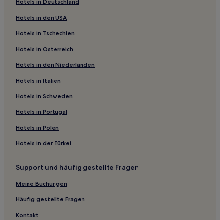
Hotels in Deutschland
Nonette Hotels
Hotels in den USA
Charnat Hotels
Hotels in Tschechien
Neuville Hotels
Hotels in Österreich
Pont-Du-Chateau Hotels
Hotels in den Niederlanden
Bromont Hotels
Hotels in Italien
Saint-Sulpice Hotels
Clermont Auvergne Metropole: Hotels
Hotels in Schweden
Moriat Hotels
Hotels in Portugal
Rochefort-Montagne Hotels
Hotels in Polen
Sallèdes Hotels
Hotels in der Türkei
Yronde-Et-Buron Hotels
Support und häufig gestellte Fragen
Brenat Hotels
Meine Buchungen
Le Crest Hotels
Saint-Ferréol-Des-Côtes Hotels
Häufig gestellte Fragen
Saint-Gervais-Sous-Meymont Hotels
Kontakt