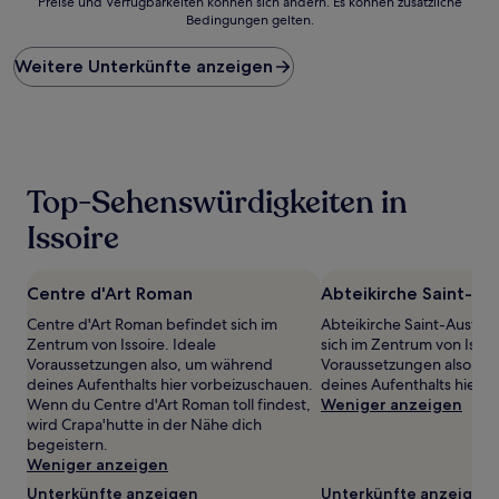
Preise und Verfügbarkeiten können sich ändern. Es können zusätzliche
der
Bedingungen gelten.
niedrigste
Preis
Weitere Unterkünfte anzeigen
pro
Nacht,
der
in
den
letzten
24 Stunden
Top-Sehenswürdigkeiten in
für
einen
Issoire
Aufenthalt
mit
1 Übernachtung
Centre d'Art Roman
Abteikirche Saint-A
von
Centre d'Art Roman befindet sich im
Abteikirche Saint-Austre
2 Erwachsenen
Zentrum von Issoire. Ideale
sich im Zentrum von Issoir
gefunden
Voraussetzungen also, um während
Voraussetzungen also, u
wurde.
deines Aufenthalts hier vorbeizuschauen.
deines Aufenthalts hier 
Preise
Wenn du Centre d'Art Roman toll findest,
Weniger anzeigen
und
wird Crapa'hutte in der Nähe dich
Verfügbarkeiten
begeistern.
können
Weniger anzeigen
sich
ändern.
Unterkünfte anzeigen
Unterkünfte anzeigen