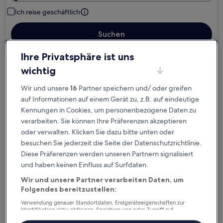
Ich reise geschäftlich
Suchen
Ihre Privatsphäre ist uns
wichtig
Kostenlose Stornierung bei
Planänderungen
Wir und unsere
16
Partner speichern und/ oder greifen
auf Informationen auf einem Gerät zu, z.B. auf eindeutige
Verdiene Prämien für jede
Kennungen in Cookies, um personenbezogene Daten zu
wahrgenommene Übernachtung
verarbeiten. Sie können Ihre Präferenzen akzeptieren
oder verwalten. Klicken Sie dazu bitte unten oder
besuchen Sie jederzeit die Seite der Datenschutzrichtlinie.
Mehr sparen mit Preisen für Mitglieder
Diese Präferenzen werden unseren Partnern signalisiert
und haben keinen Einfluss auf Surfdaten.
Wir und unsere Partner verarbeiten Daten, um
Überprüfe die Preise für diese Daten
Folgendes bereitzustellen:
Verwendung genauer Standortdaten. Endgeräteeigenschaften zur
Heute
Morgen
Identifikation aktiv abfragen. Speichern von oder Zugriff auf
Informationen auf einem Endgerät. Personalisierte Werbung und
6. Aug. - 7. Aug.
7. Aug. - 8. Aug.