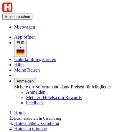
Reisen buchen
Mietwagen
App öffnen
EUR
•
Unterkunft registrieren
Hilfe
Meine Reisen
Anmelden
Sichere dir Sofortrabatte dank Preisen für Mitglieder
Anmelden
Mehr zu Hotels.com Rewards
Feedback
Hotels
Businesshotels in Ussambang
Hotels nahe Ussambang
Hotels in Gimhae