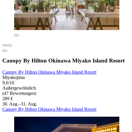
Canopy By Hilton Okinawa Miyako Island Resort
Canopy By Hilton Okinawa Miyako Island Resort
Miyakojima
9,6/10
Außergewöhnlich
(47 Bewertungen)
289 €
30. Aug.–31. Aug.
Canopy By Hilton Okinawa Miyako Island Resort