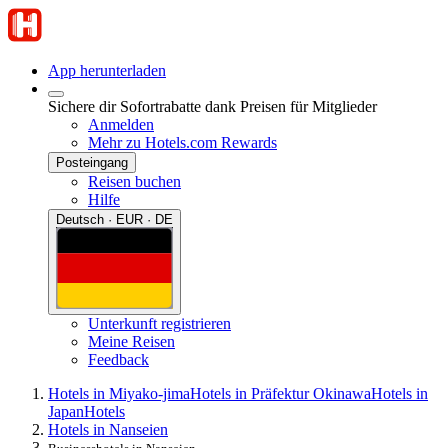
App herunterladen
Sichere dir Sofortrabatte dank Preisen für Mitglieder
Anmelden
Mehr zu Hotels.com Rewards
Posteingang
Reisen buchen
Hilfe
Deutsch · EUR · DE
Unterkunft registrieren
Meine Reisen
Feedback
Hotels in Miyako-jima
Hotels in Präfektur Okinawa
Hotels in
Japan
Hotels
Hotels in Nanseien