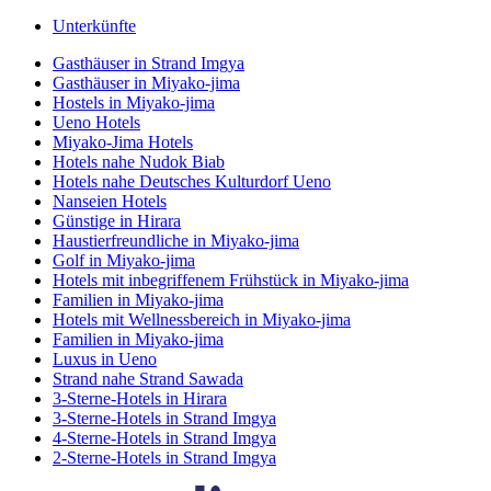
Unterkünfte
Gasthäuser in Strand Imgya
Gasthäuser in Miyako-jima
Hostels in Miyako-jima
Ueno Hotels
Miyako-Jima Hotels
Hotels nahe Nudok Biab
Hotels nahe Deutsches Kulturdorf Ueno
Nanseien Hotels
Günstige in Hirara
Haustierfreundliche in Miyako-jima
Golf in Miyako-jima
Hotels mit inbegriffenem Frühstück in Miyako-jima
Familien in Miyako-jima
Hotels mit Wellnessbereich in Miyako-jima
Familien in Miyako-jima
Luxus in Ueno
Strand nahe Strand Sawada
3-Sterne-Hotels in Hirara
3-Sterne-Hotels in Strand Imgya
4-Sterne-Hotels in Strand Imgya
2-Sterne-Hotels in Strand Imgya