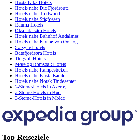
Hustadvika Hotels
Hotels nahe Die Fjordroute
Hotels nahe Trollwand
Hotels nahe Stigfossen
Rauma Hotels
Øksendalsøra Hotels
Hotels nahe Bahnhof Åndalsnes
Hotels nahe Kirche von Ørskog
Sørsylte Hotels
Batnfjordsøra Hotels
Tingvoll Hotels
Møre og Romsdal: Hotels
Hotels nahe Rampestreken
Hotels nahe Farstadsanden
Hotels nahe Norsk Tindesenter
2-Sterne-Hotels in Averoy
2-Sterne-Hotels in Bud
3-Sterne-Hotels in Molde
Top-Reiseziele