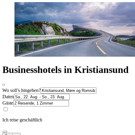
Businesshotels in Kristiansund
Wo soll’s hingehen?
Daten
Gäste
Ich reise geschäftlich