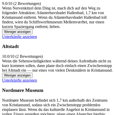
9.0/10 (2 Bewertungen)
Wenn Nervenkitzel dein Ding ist, mach dich auf den Weg zu
folgender Attraktion: Atlanterhavsbadet Hallenbad, 1,7 km von
Kristiansund entfernt. Wenn du Atlanterhavsbadet Hallenbad toll
findest, wirst du Schiffswerftmuseum Mellemværftet, nur einen
kurzen Spaziergang entfernt, lieben.
Weniger anzeigen
Unterkünfte anzeigen
Altstadt
10.0/10 (2 Bewertungen)
Wenn die Sehenswürdigkeiten während deines Aufenthalts nicht zu
kurz kommen sollen, dann plane doch einfach einen Zwischenstopp
bei Altstadt ein — nur eines von vielen Denkmälern in Kristiansund.
Weniger anzeigen
Unterkünfte anzeigen
Nordmøre Museum
Nordmøre Museum befindet sich 1,7 km außerhalb des Zentrums
von Kristiansund, sodass sich ein Zwischenstopp problemlos
einplanen lässt. Wenn du das kulturelle Angebot in Kristiansund in
vollen Zügen genießen möchtest, plane einen Abstecher hierhin: