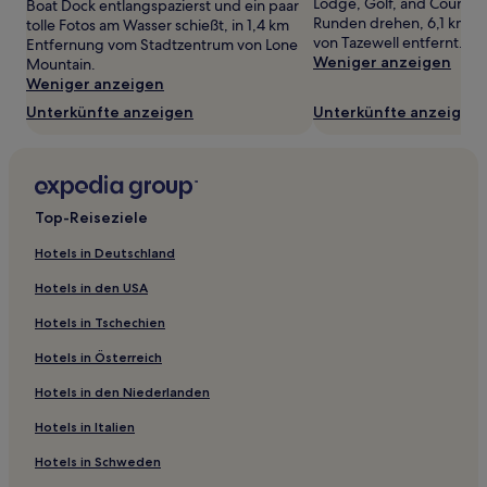
Lodge, Golf, and Country 
wurde.
Boat Dock entlangspazierst und ein paar
Runden drehen, 6,1 km v
Preise
tolle Fotos am Wasser schießt, in 1,4 km
von Tazewell entfernt.
und
Entfernung vom Stadtzentrum von Lone
Weniger anzeigen
Verfügbarkeiten
Mountain.
können
Weniger anzeigen
sich
Unterkünfte anzeigen
Unterkünfte anzeigen
ändern.
Es
können
zusätzliche
Bedingungen
Top-Reiseziele
gelten.
Hotels in Deutschland
Hotels in den USA
Hotels in Tschechien
Hotels in Österreich
Hotels in den Niederlanden
Hotels in Italien
Hotels in Schweden