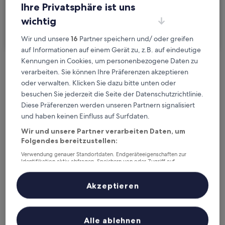
Ihre Privatsphäre ist uns
Ich reise geschäftlich
wichtig
Suchen
Wir und unsere
16
Partner speichern und/ oder greifen
auf Informationen auf einem Gerät zu, z.B. auf eindeutige
Kennungen in Cookies, um personenbezogene Daten zu
Kostenlose Stornierung bei
verarbeiten. Sie können Ihre Präferenzen akzeptieren
oder verwalten. Klicken Sie dazu bitte unten oder
Planänderungen
besuchen Sie jederzeit die Seite der Datenschutzrichtlinie.
Diese Präferenzen werden unseren Partnern signalisiert
Verdiene Prämien für jede
und haben keinen Einfluss auf Surfdaten.
wahrgenommene Übernachtung
Wir und unsere Partner verarbeiten Daten, um
Folgendes bereitzustellen:
Mehr sparen mit Preisen für Mitglieder
Verwendung genauer Standortdaten. Endgeräteeigenschaften zur
Identifikation aktiv abfragen. Speichern von oder Zugriff auf
Informationen auf einem Endgerät. Personalisierte Werbung und
Inhalte, Messung von Werbeleistung und der Performance von Inhalten,
Zielgruppenforschung sowie Entwicklung und Verbesserung von
Akzeptieren
Überprüfe die Preise für diese Daten
Angeboten.
Liste der Partner (Lieferanten)
Heute
Morgen
Alle ablehnen
6. Aug. - 7. Aug.
7. Aug. - 8. Aug.