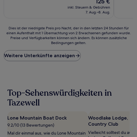
125 €
10,
10,
Preis
Außergewöhnlich,
Wunderba
inkl. Steuern & Gebühren
beträgt
(734
(911
7. Aug.–8. Aug.
125 €
Bewertungen)
Bewertun
Dies
Dies ist der niedrigste Preis pro Nacht, der in den letzten 24 Stunden für
einen Aufenthalt mit 1 Übernachtung von 2 Erwachsenen gefunden wurde.
ist
Preise und Verfügbarkeiten können sich ändern. Es können zusätzliche
der
Bedingungen gelten.
niedrigste
Preis
Weitere Unterkünfte anzeigen
pro
Nacht,
der
in
den
letzten
24 Stunden
Top-Sehenswürdigkeiten in
für
einen
Tazewell
Aufenthalt
mit
1 Übernachtung
Lone Mountain Boat Dock
Woodlake Lodge, Gol
von
Country Club
9.2/10 (13 Bewertungen)
2 Erwachsenen
Vielleicht solltest du au
gefunden
Mal dir einmal aus, wie du Lone Mountain