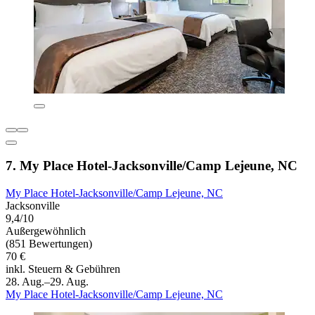
7. My Place Hotel-Jacksonville/Camp Lejeune, NC
My Place Hotel-Jacksonville/Camp Lejeune, NC
Jacksonville
9,4/10
Außergewöhnlich
(851 Bewertungen)
70 €
inkl. Steuern & Gebühren
28. Aug.–29. Aug.
My Place Hotel-Jacksonville/Camp Lejeune, NC