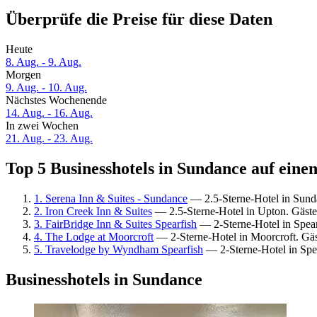
Überprüfe die Preise für diese Daten
Heute
8. Aug. - 9. Aug.
Morgen
9. Aug. - 10. Aug.
Nächstes Wochenende
14. Aug. - 16. Aug.
In zwei Wochen
21. Aug. - 23. Aug.
Top 5 Businesshotels in Sundance auf einen
1. Serena Inn & Suites - Sundance
— 2.5-Sterne-Hotel in Sund
2. Iron Creek Inn & Suites
— 2.5-Sterne-Hotel in Upton. Gäst
3. FairBridge Inn & Suites Spearfish
— 2-Sterne-Hotel in Spear
4. The Lodge at Moorcroft
— 2-Sterne-Hotel in Moorcroft. Gä
5. Travelodge by Wyndham Spearfish
— 2-Sterne-Hotel in Spea
Businesshotels in Sundance