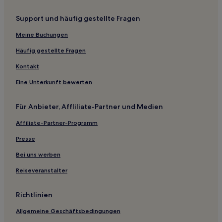
Shikanosato Onsen Hotels
Support und häufig gestellte Fragen
Kreis Kashima: Hotels
Meine Buchungen
Hotels nahe Kami Tokikuni-ke Residenz
Nishi-Izumi Hotels
Häufig gestellte Fragen
Hotels nahe Burg Kanazawa
Kontakt
Wajima Hotels
Eine Unterkunft bewerten
Hotels nahe Notojima-Aquarium
Für Anbieter, Affliliate-Partner und Medien
Nagata Hotels
Affiliate-Partner-Programm
Ryokans in Präfektur Ishikawa
Presse
Ryokans in Kanazawa
Gasthäuser in Kanazawa
Bei uns werben
Aparthotels in Kanazawa
Reiseveranstalter
Ferienwohnungen in Kanazawa
Richtlinien
Ryokans in Nanao
Allgemeine Geschäftsbedingungen
Ryokans in Akasaki Onsen