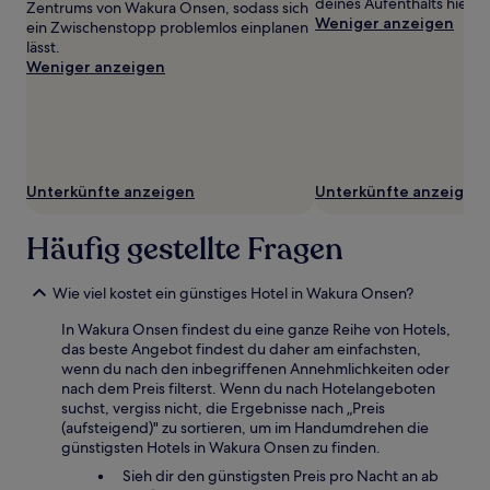
deines Aufenthalts hier 
Preise
Zentrums von Wakura Onsen, sodass sich
Weniger anzeigen
und
ein Zwischenstopp problemlos einplanen
Verfügbarkeiten
lässt.
können
Weniger anzeigen
sich
ändern.
Es
können
zusätzliche
Bedingungen
Unterkünfte anzeigen
Unterkünfte anzeigen
gelten.
Häufig gestellte Fragen
Wie viel kostet ein günstiges Hotel in Wakura Onsen?
In Wakura Onsen findest du eine ganze Reihe von Hotels,
das beste Angebot findest du daher am einfachsten,
wenn du nach den inbegriffenen Annehmlichkeiten oder
nach dem Preis filterst. Wenn du nach Hotelangeboten
suchst, vergiss nicht, die Ergebnisse nach „Preis
(aufsteigend)" zu sortieren, um im Handumdrehen die
günstigsten Hotels in Wakura Onsen zu finden.
Sieh dir den günstigsten Preis pro Nacht an ab