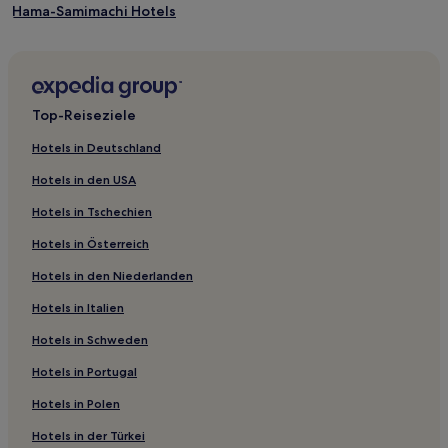
Hama-Samimachi Hotels
Hotels nahe Noto
Mukou Nakamachi Hotels
Hotels nahe Wakura Showa Museum
Top-Reiseziele
Hotels nahe Kenrokuen Garden
Hotels in Deutschland
Kreis Kahoku: Hotels
Hotels in den USA
Hotels nahe Bessyodake Sky Deck
Hotels in Tschechien
Hotels nahe Ishizuyama Panorama-Observatorium
Hotels in Österreich
Nakanoto Hotels
Hotels in den Niederlanden
Hotels nahe 21st Century Museum of Contemporary Art
Hotels in Italien
Hotels nahe Tempel Myouryû-ji
Higashiyama-Higashi: Hotels
Hotels in Schweden
Hotels nahe Kanazawa Yasue Blattgold-Museum
Hotels in Portugal
Hotels nahe Kanazawa Schlosspark
Hotels in Polen
Uchinada Hotels
Hotels in der Türkei