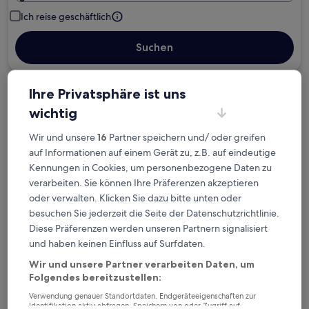
Ich reise geschäftlich
Suchen
Ihre Privatsphäre ist uns
Kostenlose Stornierung bei
wichtig
Planänderungen
Wir und unsere
16
Partner speichern und/ oder greifen
Verdiene Prämien für jede
auf Informationen auf einem Gerät zu, z.B. auf eindeutige
wahrgenommene Übernachtung
Kennungen in Cookies, um personenbezogene Daten zu
verarbeiten. Sie können Ihre Präferenzen akzeptieren
oder verwalten. Klicken Sie dazu bitte unten oder
Mehr sparen mit Preisen für Mitglieder
besuchen Sie jederzeit die Seite der Datenschutzrichtlinie.
Diese Präferenzen werden unseren Partnern signalisiert
und haben keinen Einfluss auf Surfdaten.
Überprüfe die Preise für diese Daten
Wir und unsere Partner verarbeiten Daten, um
Folgendes bereitzustellen:
Heute
Morgen
Verwendung genauer Standortdaten. Endgeräteeigenschaften zur
6. Aug. - 7. Aug.
7. Aug. - 8. Aug.
Identifikation aktiv abfragen. Speichern von oder Zugriff auf