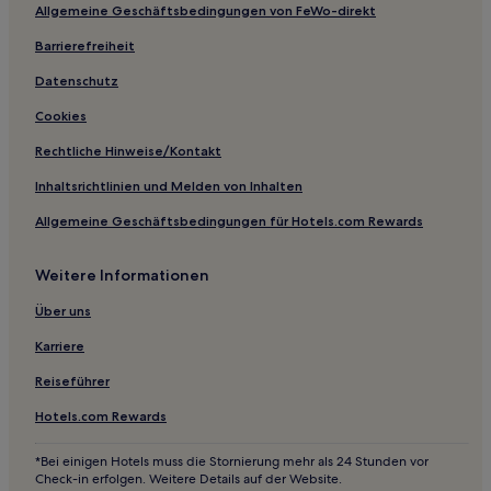
Allgemeine Geschäftsbedingungen von FeWo-direkt
Ryokans in Wakura Onsen
Barrierefreiheit
Hotels mit Wellnessbereich in Nanao
Günstige in Wajima
Datenschutz
Hotels mit Parkplatz in Wajima
Cookies
Business nahe Sekinohana
Rechtliche Hinweise/Kontakt
Hotels mit inbegriffenem Frühstück in Kanazawa
Inhaltsrichtlinien und Melden von Inhalten
Günstige in Präfektur Ishikawa
Allgemeine Geschäftsbedingungen für Hotels.com Rewards
Business in Präfektur Ishikawa
Weitere Informationen
2-Sterne-Hotels in Wajima
4-Sterne-Hotels in Kanazawa
Über uns
Karriere
Reiseführer
Hotels.com Rewards
*Bei einigen Hotels muss die Stornierung mehr als 24 Stunden vor
Check-in erfolgen. Weitere Details auf der Website.