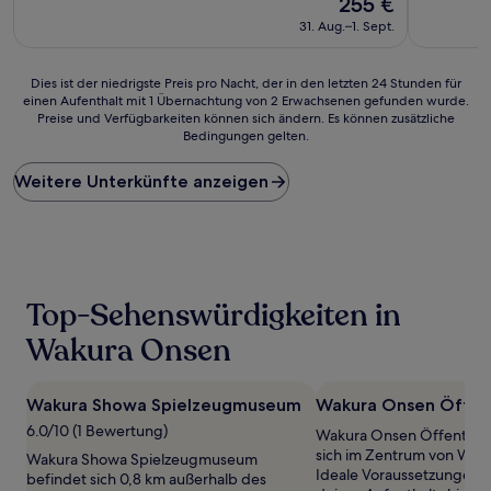
255 €
10,
10,
Preis
Sehr
Außergewö
31. Aug.–1. Sept.
beträgt
gut,
(7
255 €
(98
Bewertun
Bewertungen)
Dies
Dies ist der niedrigste Preis pro Nacht, der in den letzten 24 Stunden für
einen Aufenthalt mit 1 Übernachtung von 2 Erwachsenen gefunden wurde.
ist
Preise und Verfügbarkeiten können sich ändern. Es können zusätzliche
der
Bedingungen gelten.
niedrigste
Preis
Weitere Unterkünfte anzeigen
pro
Nacht,
der
in
den
letzten
24 Stunden
Top-Sehenswürdigkeiten in
für
einen
Wakura Onsen
Aufenthalt
mit
1 Übernachtung
Wakura Showa Spielzeugmuseum
Wakura Onsen Öffent
von
6.0/10 (1 Bewertung)
Wakura Onsen Öffentlich
2 Erwachsenen
sich im Zentrum von Wak
gefunden
Wakura Showa Spielzeugmuseum
Ideale Voraussetzungen 
wurde.
befindet sich 0,8 km außerhalb des