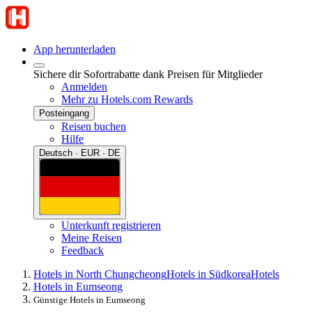
App herunterladen
Sichere dir Sofortrabatte dank Preisen für Mitglieder
Anmelden
Mehr zu Hotels.com Rewards
Posteingang
Reisen buchen
Hilfe
Deutsch · EUR · DE
Unterkunft registrieren
Meine Reisen
Feedback
Hotels in North Chungcheong
Hotels in Südkorea
Hotels
Hotels in Eumseong
Günstige Hotels in Eumseong