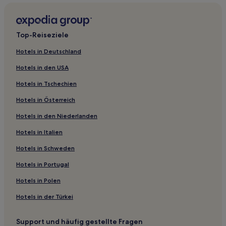
Villen in Labin
Ferienwohnungen in Labin
Top-Reiseziele
Ferienwohnungen in Kanfanar
Hotels in Deutschland
Ferienwohnungen in Vodnjan
Hotels in den USA
3-Sterne-Hotels in Krsan
Hotels in Tschechien
3-Sterne-Hotels in Sveta Nedelja
Hotels in Österreich
3-Sterne-Hotels in Rovinjsko Selo
Hotels in den Niederlanden
3-Sterne-Hotels in Peroj
Hotels in Italien
4-Sterne-Hotels in Strand Girandella
3-Sterne-Hotels in Rakalj
Hotels in Schweden
Lupoglav Hotels
Hotels in Portugal
Beram Hotels
Hotels in Polen
Buzet Hotels
Hotels in der Türkei
Krbune Hotels
Support und häufig gestellte Fragen
Skitača Hotels