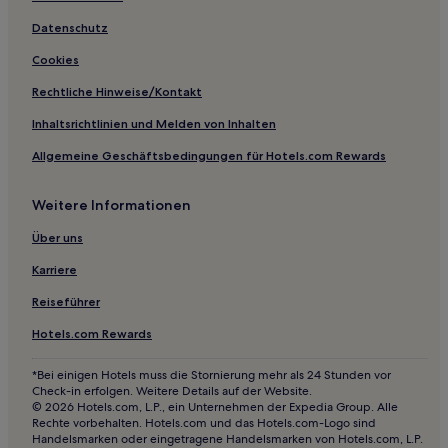
Maružini Hotels
Datenschutz
Paradiž Hotels
Cookies
Gologorički Dol Hotels
Rechtliche Hinweise/Kontakt
Hotels nahe Strand von Rabac
Inhaltsrichtlinien und Melden von Inhalten
Krkuž Hotels
Allgemeine Geschäftsbedingungen für Hotels.com Rewards
Sveti Petar u Šumi Hotels
Weitere Informationen
Sveti Martin Hotels
Jurići Hotels
Über uns
Majkusi Hotels
Karriere
Koromacno Hotels
Reiseführer
Zminj Hotels
Hotels.com Rewards
Zamask Hotels
*Bei einigen Hotels muss die Stornierung mehr als 24 Stunden vor
Golas Hotels
Check-in erfolgen. Weitere Details auf der Website.
© 2026 Hotels.com, L.P., ein Unternehmen der Expedia Group. Alle
Cere Hotels
Rechte vorbehalten. Hotels.com und das Hotels.com-Logo sind
Handelsmarken oder eingetragene Handelsmarken von Hotels.com, L.P.