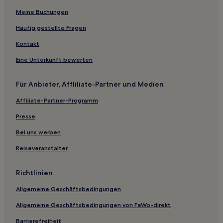
Meine Buchungen
Rakalj Hotels
Peroj Hotels
Häufig gestellte Fragen
Kircija Hotels
Kontakt
Vodnjan Hotels
Eine Unterkunft bewerten
Hotels nahe Pula
Für Anbieter, Affliliate-Partner und Medien
Previž Hotels
Affiliate-Partner-Programm
Hotels nahe Strand Girandella
Presse
Kanfanar Hotels
Fazana Hotels
Bei uns werben
Marici Hotels
Reiseveranstalter
Čiritež Hotels
Richtlinien
Draguć Hotels
Allgemeine Geschäftsbedingungen
Sveti Donat Hotels
Allgemeine Geschäftsbedingungen von FeWo-direkt
Bale Hotels
Barrierefreiheit
Gradišće Hotels