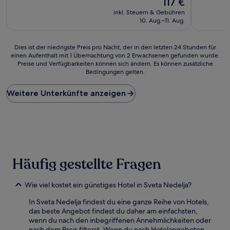
117 €
10,
10,
Preis
Außergewöhnlich,
Außergewö
inkl. Steuern & Gebühren
beträgt
(32
(74
10. Aug.–11. Aug.
117 €
Bewertungen)
Bewertun
Dies
Dies ist der niedrigste Preis pro Nacht, der in den letzten 24 Stunden für
einen Aufenthalt mit 1 Übernachtung von 2 Erwachsenen gefunden wurde.
ist
Preise und Verfügbarkeiten können sich ändern. Es können zusätzliche
der
Bedingungen gelten.
niedrigste
Preis
Weitere Unterkünfte anzeigen
pro
Nacht,
der
in
den
letzten
24 Stunden
für
Häufig gestellte Fragen
einen
Aufenthalt
Wie viel kostet ein günstiges Hotel in Sveta Nedelja?
mit
1 Übernachtung
In Sveta Nedelja findest du eine ganze Reihe von Hotels,
von
das beste Angebot findest du daher am einfachsten,
2 Erwachsenen
wenn du nach den inbegriffenen Annehmlichkeiten oder
gefunden
nach dem Preis filterst. Wenn du nach Hotelangeboten