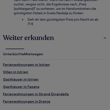
wurde.
suchst, vergiss nicht, die Ergebnisse nach „Preis
Preise
(aufsteigend)" zu sortieren, um im Handumdrehen die
und
günstigsten Hotels in Sveta Nedelja zu finden.
Verfügbarkeiten
können
Sieh dir den günstigsten Preis pro Nacht an ab
sich
71 €
ändern.
Es
Weiter erkunden
können
zusätzliche
Bedingungen
gelten.
Unterkünfte
Mietwagen
Ferienwohnungen in Istrien
Villen in Istrien
Gasthäuser in Istrien
Gasthäuser in Fazana
Ferienwohnungen in Strand Girandella
Ferienwohnungen in Drenje
Ferienwohnungen in Marcana