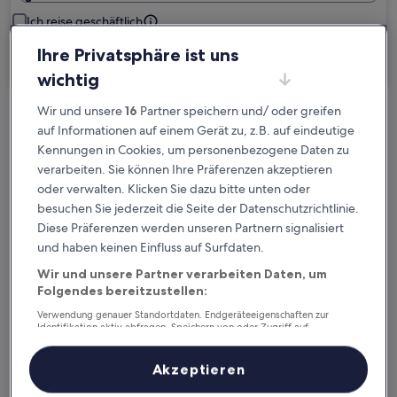
Ich reise geschäftlich
Ihre Privatsphäre ist uns
Suchen
wichtig
Wir und unsere
16
Partner speichern und/ oder greifen
Kostenlose Stornierung bei
auf Informationen auf einem Gerät zu, z.B. auf eindeutige
Planänderungen
Kennungen in Cookies, um personenbezogene Daten zu
verarbeiten. Sie können Ihre Präferenzen akzeptieren
oder verwalten. Klicken Sie dazu bitte unten oder
Verdiene Prämien für jede
besuchen Sie jederzeit die Seite der Datenschutzrichtlinie.
wahrgenommene Übernachtung
Diese Präferenzen werden unseren Partnern signalisiert
und haben keinen Einfluss auf Surfdaten.
Mehr sparen mit Preisen für Mitglieder
Wir und unsere Partner verarbeiten Daten, um
Folgendes bereitzustellen:
Verwendung genauer Standortdaten. Endgeräteeigenschaften zur
Identifikation aktiv abfragen. Speichern von oder Zugriff auf
Überprüfe die Preise für diese Daten
Informationen auf einem Endgerät. Personalisierte Werbung und
Inhalte, Messung von Werbeleistung und der Performance von Inhalten,
Zielgruppenforschung sowie Entwicklung und Verbesserung von
Akzeptieren
Heute
Morgen
Angeboten.
6. Aug. - 7. Aug.
7. Aug. - 8. Aug.
Liste der Partner (Lieferanten)