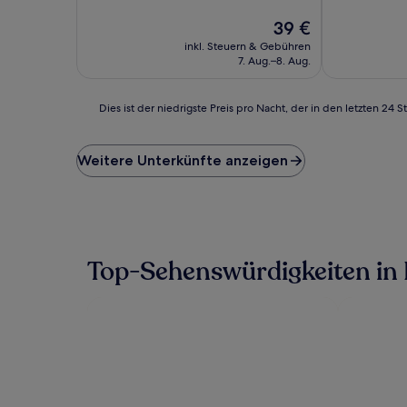
10,
10,
Gut,
Der
Außergewöhn
39 €
(312
Preis
(22
inkl. Steuern & Gebühren
Bewertungen)
beträgt
Bewertunge
7. Aug.–8. Aug.
39 €
Dies
Dies ist der niedrigste Preis pro Nacht, der in den letzten 
ist
der
niedrigste
Weitere Unterkünfte anzeigen
Preis
pro
Nacht,
der
in
den
Top-Sehenswürdigkeiten in
letzten
24 Stunden
für
einen
Aufenthalt
mit
1 Übernachtung
von
2 Erwachsenen