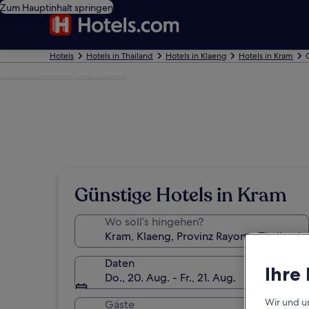
Zum Hauptinhalt springen
Hotels
Hotels in Thailand
Hotels in Klaeng
Hotels in Kram
Foto von Minty Suetrong
Günstige Hotels in Kram
Wo soll’s hingehen?
Daten
Ihre
Do., 20. Aug. - Fr., 21. Aug.
Wir und u
Gäste