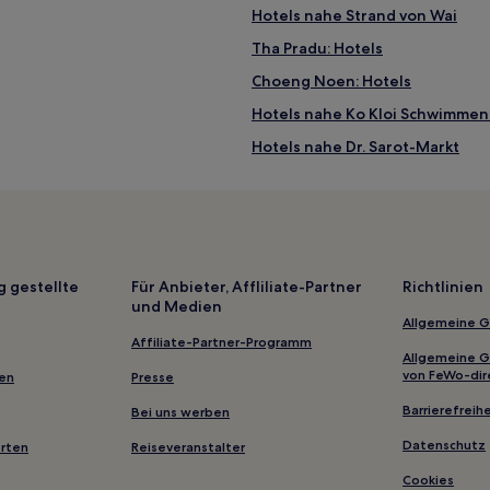
Hotels nahe Strand von Wai
Tha Pradu: Hotels
Choeng Noen: Hotels
Hotels nahe Ko Kloi Schwimmen
Hotels nahe Dr. Sarot-Markt
Hotels nahe Sri Ban Phe Pier
Hotels nahe Ao Karang Beach
Ban Ang Hotels
Hotels nahe Suchada Beach
g gestellte
Für Anbieter, Affliliate-Partner
Richtlinien
und Medien
Hotels nahe Tung Prong Thong
Allgemeine 
Samnak Thon: Hotels
Affiliate-Partner-Programm
Allgemeine 
Hotels nahe Star Night Bazaar
von FeWo-dir
gen
Presse
Ban Pa Yup Hotels
Barrierefreihe
Bei uns werben
Hotels nahe Utapao Intl.
Datenschutz
erten
Reiseveranstalter
Noen Phra: Hotels
Cookies