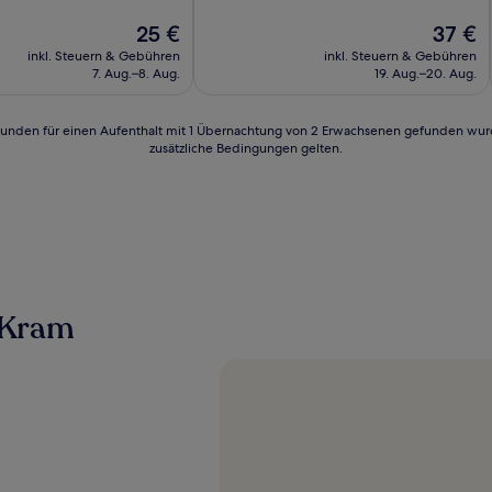
10,
lich,
Der
Wunderbar,
Der
25 €
37 €
Preis
(23
Preis
inkl. Steuern & Gebühren
inkl. Steuern & Gebühren
n)
beträgt
Bewertungen)
beträgt
7. Aug.–8. Aug.
19. Aug.–20. Aug.
25 €
37 €
24 Stunden für einen Aufenthalt mit 1 Übernachtung von 2 Erwachsenen gefunden wu
zusätzliche Bedingungen gelten.
 Kram