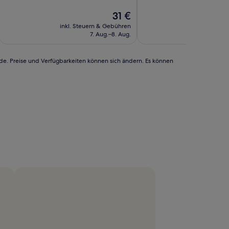
10,
10,
Außergewöhnlich,
Der
Hervorragend,
31 €
(2
Preis
(149
inkl. Steuern & Gebühren
inkl. Steu
Bewertungen)
beträgt
Bewertungen)
7. Aug.–8. Aug.
9
31 €
rde. Preise und Verfügbarkeiten können sich ändern. Es können