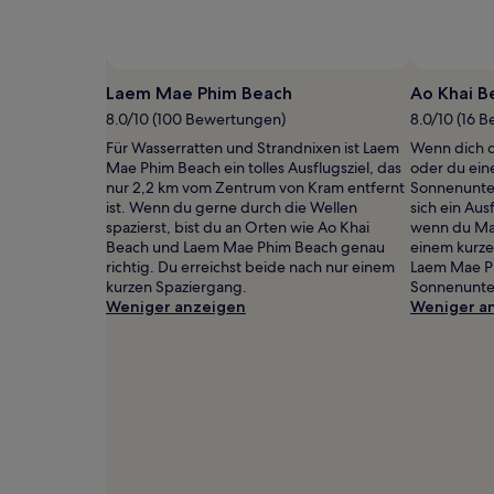
gefunden
wurde.
Preise
Foto von Minty Suetrong
Öffentliches
und
Foto
Laem Mae Phim Beach
Ao Khai B
Verfügbarkeiten
von
können
8.0/10 (100 Bewertungen)
8.0/10 (16 
Minty
sich
Für Wasserratten und Strandnixen ist Laem
Wenn dich d
Suetrong
ändern.
Mae Phim Beach ein tolles Ausflugsziel, das
oder du ein
Es
nur 2,2 km vom Zentrum von Kram entfernt
Sonnenunte
können
ist. Wenn du gerne durch die Wellen
sich ein Aus
zusätzliche
spazierst, bist du an Orten wie Ao Khai
wenn du Ma
Bedingungen
Beach und Laem Mae Phim Beach genau
einem kurze
gelten.
richtig. Du erreichst beide nach nur einem
Laem Mae Ph
kurzen Spaziergang.
Sonnenunte
Weniger anzeigen
Weniger a