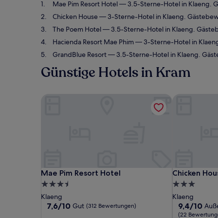
Mae Pim Resort Hotel
— 3.5-Sterne-Hotel in Klaeng. 
Chicken House
— 3-Sterne-Hotel in Klaeng. Gästebew
The Poem Hotel
— 3.5-Sterne-Hotel in Klaeng. Gäst
Hacienda Resort Mae Phim
— 3-Sterne-Hotel in Klaen
GrandBlue Resort
— 3.5-Sterne-Hotel in Klaeng. Gäs
Günstige Hotels in Kram
Mae Pim Resort Hotel
Chicken Hou
Mae Pim Resort Hotel
Chicken Hou
Mae Pim Resort Hotel
Chicken Hou
3.5-
3.0-
Sterne-
Sterne-
Klaeng
Klaeng
Unterkunft
Unterkunft
7.6
9.4
7,6/10
9,4/10
Gut
Auß
(312 Bewertungen)
von
von
(22 Bewertung