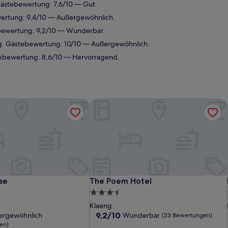
Gästebewertung: 7,6/10 — Gut.
ertung: 9,4/10 — Außergewöhnlich.
ebewertung: 9,2/10 — Wunderbar.
g. Gästebewertung: 10/10 — Außergewöhnlich.
tebewertung: 8,6/10 — Hervorragend.
se
The Poem Hotel
se
The Poem Hotel
se
The Poem Hotel
3.5-
Sterne-
Klaeng
Unterkunft
9.2
9,2/10
ergewöhnlich
Wunderbar
(23 Bewertungen)
von
en)