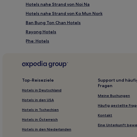
Hotels nahe Strand von Noi Na
Hotels nahe Strand von Ko Mun Nork
Ban Bung Ton Chan Hotels
Rayong Hotels
Phe: Hotels
Hotels nahe Rayong Aquarium
Hotels nahe Ban Phe Pier
Hotels nahe Laem Mae Phim Beach
Ban Phe: Hotels
Top-Reiseziele
Support und häufi
Fragen
Hotels nahe Passione Shopping Destination
Hotels in Deutschland
Hotels nahe Ao Khai Beach
Meine Buchungen
Hotels in den USA
Bang Phra Hotels
Häufig gestellte Fra
Hotels in Tschechien
Ban Chak Lao Hotels
Kontakt
Hotels in Österreich
Ban Phlong Takhe Hotels
Eine Unterkunft bew
Hotels in den Niederlanden
Hotels nahe Wat Lum Mahachai Chumpon