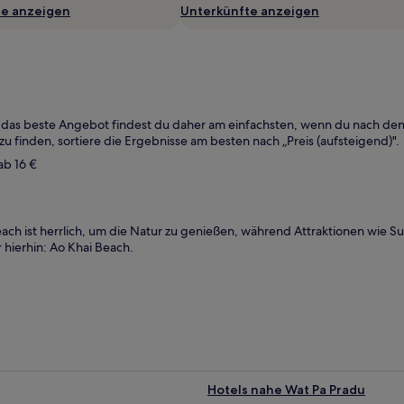
te anzeigen
Unterkünfte anzeigen
, das beste Angebot findest du daher am einfachsten, wenn du nach de
u finden, sortiere die Ergebnisse am besten nach „Preis (aufsteigend)".
ab 16 €
ach ist herrlich, um die Natur zu genießen, während Attraktionen wie S
 hierhin: Ao Khai Beach.
Hotels nahe Wat Pa Pradu