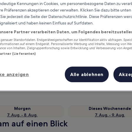
eindeutige Kennungen in Cookies, um personenbezogene Daten zu verarb
e Präferenzen akzeptieren oder verwalten. Klicken Sie dazu bitte unten
ie jederzeit die Seite der Datenschutzrichtlinie. Diese Präferenzen we
ignalisiert und haben keinen Einfluss auf Surfdaten.
unsere Partner verarbeiten Daten, um Folgendes bereitzustelle
enauer Standortdaten. Endgeräteeigenschaften zur Identifikation aktiv abfragen. Spei
Informationen auf einem Endgerät. Personalisierte Werbung und Inhalte, Messung von We
ance von Inhalten, Zielgruppenforschung sowie Entwicklung und Verbesserung von Ange
Partner (Lieferanten)
Verdiene Prämien für jede
wahrgenommene Übernachtung
ke anzeigen
Alle ablehnen
Akze
Morgen
Dieses Wochenende
7. Aug. - 8. Aug.
7. Aug. - 9. Aug.
am auf einen Blick