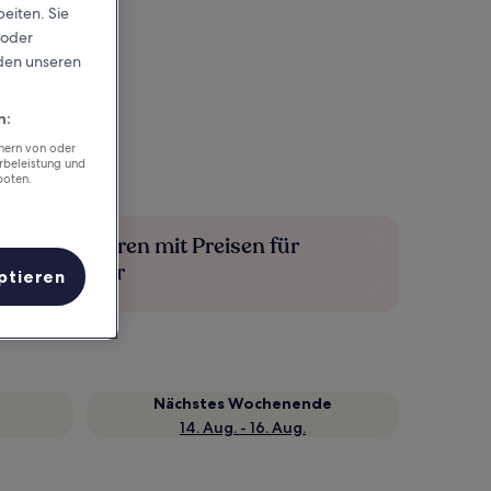
eiten. Sie
 oder
rden unseren
n:
chern von oder
rbeleistung und
boten.
Mehr sparen mit Preisen für
Mitglieder
ptieren
Nächstes Wochenende
14. Aug. - 16. Aug.