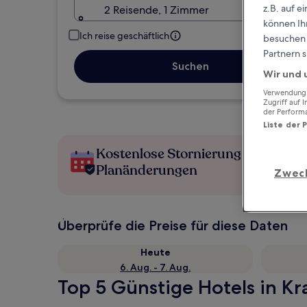
z.B. auf 
2 Reisende, 1 Zimmer
können Ihr
Ich reise geschäftlich
besuchen S
Partnern s
Suchen
Wir und 
Verwendung g
Zugriff auf 
der Perform
Liste der 
Kostenlose Stornierung bei
Planänderungen
Zwec
Überprüfe die Preise für diese Daten
Heute
6. Aug. - 7. Aug.
Top 5 Günstige Hotels in Kr