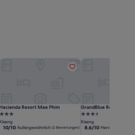
Hacienda Resort Mae Phim
GrandBlue Resort
Hacienda Resort Mae Phim
GrandBlue Resort
Hacienda Resort Mae Phim
GrandBlue Resort
3.0-
3.5-
Sterne-
Sterne-
Klaeng
Klaeng
Unterkunft
Unterkunft
10.0
8.6
10/10
8,6/10
Außergewöhnlich
Hervorragend
(2 Bewertungen)
(14
von
von