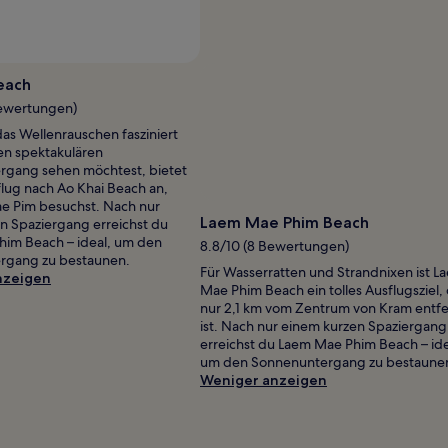
each
Bewertungen)
as Wellenrauschen fasziniert
en spektakulären
rgang sehen möchtest, bietet
flug nach Ao Khai Beach an,
e Pim besuchst. Nach nur
Laem Mae Phim Beach
n Spaziergang erreichst du
im Beach – ideal, um den
8.8/10 (8 Bewertungen)
rgang zu bestaunen.
Für Wasserratten und Strandnixen ist L
nzeigen
Mae Phim Beach ein tolles Ausflugsziel,
nur 2,1 km vom Zentrum von Kram entfe
ist. Nach nur einem kurzen Spaziergang
erreichst du Laem Mae Phim Beach – ide
um den Sonnenuntergang zu bestaune
Weniger anzeigen