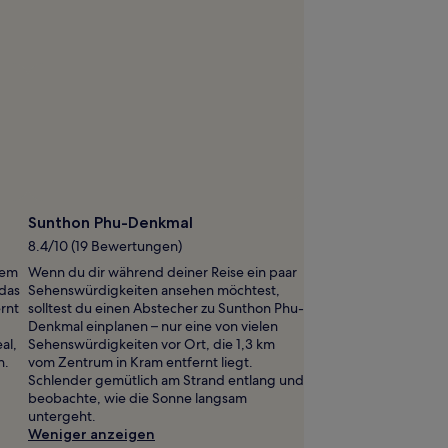
Sunthon Phu-Denkmal
8.4/10 (19 Bewertungen)
aem
Wenn du dir während deiner Reise ein paar
 das
Sehenswürdigkeiten ansehen möchtest,
rnt
solltest du einen Abstecher zu Sunthon Phu-
Denkmal einplanen – nur eine von vielen
al,
Sehenswürdigkeiten vor Ort, die 1,3 km
n.
vom Zentrum in Kram entfernt liegt.
Schlender gemütlich am Strand entlang und
beobachte, wie die Sonne langsam
untergeht.
Weniger anzeigen