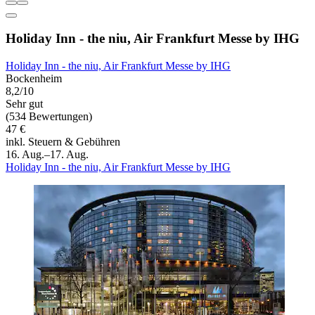
Holiday Inn - the niu, Air Frankfurt Messe by IHG
Holiday Inn - the niu, Air Frankfurt Messe by IHG
Bockenheim
8,2/10
Sehr gut
(534 Bewertungen)
47 €
inkl. Steuern & Gebühren
16. Aug.–17. Aug.
Holiday Inn - the niu, Air Frankfurt Messe by IHG