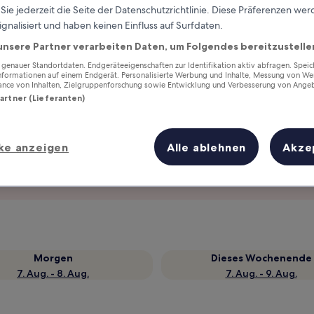
ie jederzeit die Seite der Datenschutzrichtlinie. Diese Präferenzen we
ignalisiert und haben keinen Einfluss auf Surfdaten.
unsere Partner verarbeiten Daten, um Folgendes bereitzustelle
enauer Standortdaten. Endgeräteeigenschaften zur Identifikation aktiv abfragen. Spei
Informationen auf einem Endgerät. Personalisierte Werbung und Inhalte, Messung von We
ance von Inhalten, Zielgruppenforschung sowie Entwicklung und Verbesserung von Ange
Partner (Lieferanten)
ke anzeigen
Alle ablehnen
Akze
Verdiene Prämien für jede
wahrgenommene Übernachtung
Morgen
Dieses Wochenende
7. Aug. - 8. Aug.
7. Aug. - 9. Aug.