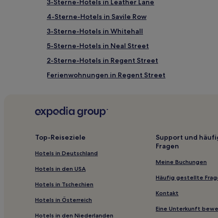
3-Sterne-Hotels in Leather Lane
4-Sterne-Hotels in Savile Row
3-Sterne-Hotels in Whitehall
5-Sterne-Hotels in Neal Street
2-Sterne-Hotels in Regent Street
Ferienwohnungen in Regent Street
Hostels in London
Aparthotels in Tower Hamlets
Ferienwohnungen in South Lambeth
B&B in England
Top-Reiseziele
Support und häufi
Fragen
Business nahe Brick Lane
Hotels in Deutschland
Hotels mit Küchenzeile in England
Meine Buchungen
Hotels in den USA
Luxus in England
Häufig gestellte Fra
Hotels in Tschechien
Strand in England
Kontakt
Hotels in Österreich
Haustierfreundliche in England
Eine Unterkunft bew
Hotels in den Niederlanden