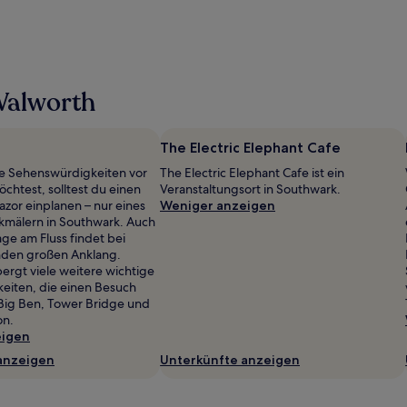
Walworth
The Electric Elephant Cafe
ie Sehenswürdigkeiten vor
The Electric Elephant Cafe ist ein
chtest, solltest du einen
Veranstaltungsort in Southwark.
azor einplanen – nur eines
Weniger anzeigen
kmälern in Southwark. Auch
Lage am Fluss findet bei
nden großen Anklang.
rgt viele weitere wichtige
eiten, die einen Besuch
 Big Ben, Tower Bridge und
on.
eigen
anzeigen
Unterkünfte anzeigen