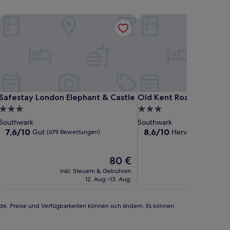
Safestay London Elephant & Castle
Old Kent Road YourApar
Safestay London Elephant & Castle
Old Kent Road YourApar
Safestay London Elephant & Castle
Old Kent Road Y
3.0-
3.0-
Sterne-
Sterne-
Southwark
Southwark
Unterkunft
Unterkunft
7.6
8.6
7,6/10
8,6/10
Gut
Hervorragend
(679 Bewertungen)
(16
von
von
10,
10,
Gut,
Der
Hervorragend,
80 €
(679
Preis
(16
inkl. Steuern & Gebühren
inkl. Steu
Bewertungen)
beträgt
Bewertungen)
12. Aug.–13. Aug.
22.
80 €
rde. Preise und Verfügbarkeiten können sich ändern. Es können