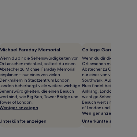
Michael Faraday Memorial
College Garden
Wenn du dir die Sehenswürdigkeiten vor
Wenn du dir die Sehenswürd
Ort ansehen möchtest, solltest du einen
Ort ansehen möchtest, sollte
Abstecher zu Michael Faraday Memorial
Abstecher zu College Garden
einplanen – nur eines von vielen
nur eines von vielen Denkmäl
Denkmälern in Stadtzentrum London.
Southwark. Auch die idyllisc
London beherbergt viele weitere wichtige
Fluss findet bei unseren Re
Sehenswürdigkeiten, die einen Besuch
Anklang. London beherbergt 
wert sind, wie Big Ben, Tower Bridge und
wichtige Sehenswürdigkeiten
Tower of London.
Besuch wert sind, wie Tower
Weniger anzeigen
of London und Big Ben.
Weniger anzeigen
Unterkünfte anzeigen
Unterkünfte anzeigen