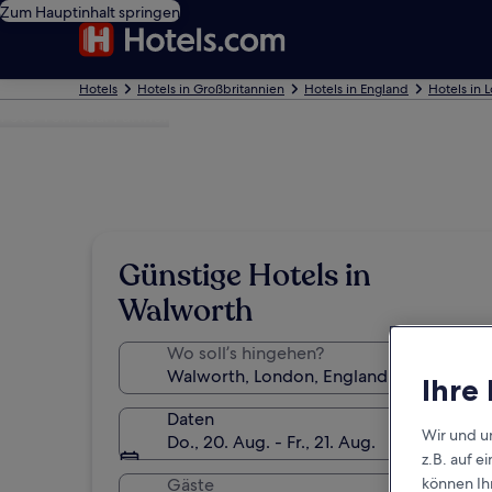
Zum Hauptinhalt springen
Hotels
Hotels in Großbritannien
Hotels in England
Hotels in 
Foto von Paul Farmer
Günstige Hotels in
Walworth
Wo soll’s hingehen?
Ihre
Daten
Wir und u
Do., 20. Aug. - Fr., 21. Aug.
z.B. auf 
können Ihr
Gäste