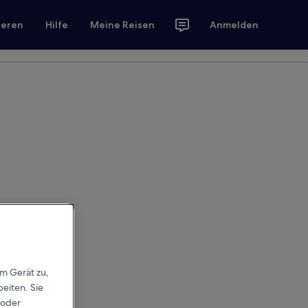
ieren
Hilfe
Meine Reisen
Anmelden
em Gerät zu,
eiten. Sie
 oder