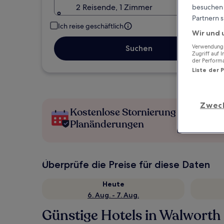
2 Reisende, 1 Zimmer
besuchen S
Partnern s
Ich reise geschäftlich
Wir und 
Verwendung g
Suchen
Zugriff auf 
der Perform
Liste der 
Zwec
Kostenlose Stornierung bei
Planänderungen
Überprüfe die Preise für diese Daten
Heute
6. Aug. - 7. Aug.
Günstige Hotels in Walworth