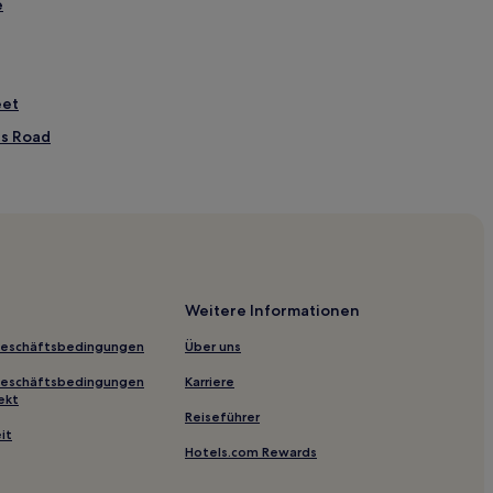
e
eet
ss Road
nt Street
Weitere Informationen
ick Lane
Geschäftsbedingungen
Über uns
tück in England
Geschäftsbedingungen
Karriere
ekt
Reiseführer
it
Hotels.com Rewards