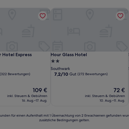
r Hotel Express
Hour Glass Hotel
r Hotel Express
Hour Glass Hotel
r Hotel Express
Hour Glass Hotel
2.0-
Sterne-
Southwark
Unterkunft
7.2
7,2/10
Gut
(322 Bewertungen)
(272 Bewertungen)
von
10,
Der
Gut,
Der
109 €
72 €
Preis
(272
Preis
inkl. Steuern & Gebühren
inkl. Steuern & Gebühren
n)
beträgt
Bewertungen)
beträgt
16. Aug.–17. Aug.
10. Aug.–11. Aug.
109 €
72 €
24 Stunden für einen Aufenthalt mit 1 Übernachtung von 2 Erwachsenen gefunden wu
zusätzliche Bedingungen gelten.