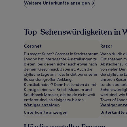
niedrigste
Weitere Unterkünfte anzeigen
Preis
pro
Nacht,
der
in
Top-Sehenswürdigkeiten in 
den
letzten
24 Stunden
Coronet
Razor
für
einen
Du magst Kunst? Coronet in Stadtzentrum
Wenn du dir d
Aufenthalt
London hat interessante Ausstellungen zu
Ort ansehen mö
mit
bieten, bei denen sicher auch etwas nach
Abstecher zu R
1 Übernachtung
deinem Geschmack dabei ist. Auch die
von vielen Den
von
idyllische Lage am Fluss findet bei unseren
die idyllische 
2 Erwachsenen
Reisenden großen Anklang.
unseren Reise
gefunden
Kunstliebhaber? Dann hat London dir mit
London beherbe
wurde.
Kunstgalerien wie British Museum und
Sehenswürdigk
Preise
Southbank Mosaics, die beide nicht weit
wert sind, wie
und
entfernt sind, so einiges zu bieten.
Tower of Lond
Verfügbarkeiten
Weniger anzeigen
Weniger anz
können
Unterkünfte anzeigen
Unterkünfte 
sich
ändern.
Es