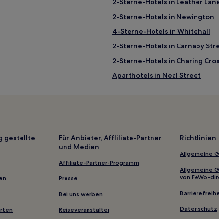
2-Sterne-Hotels in Leather Lan
2-Sterne-Hotels in Newington
4-Sterne-Hotels in Whitehall
2-Sterne-Hotels in Carnaby Str
2-Sterne-Hotels in Charing Cro
Aparthotels in Neal Street
Aparthotels in London
Gasthäuser in Whitehall
Gasthäuser in England
Lgbtqia-Freundliche nahe Rege
g gestellte
Für Anbieter, Affliliate-Partner
Richtlinien
und Medien
Hotels mit Küchenzeile nahe Br
Allgemeine 
Hotels mit inbegriffenem Frühs
Affiliate-Partner-Programm
Allgemeine 
Hotels mit Pool in England
von FeWo-dir
gen
Presse
Familien in England
Barrierefreihe
Bei uns werben
Hotels mit Parkplatz in England
Datenschutz
erten
Reiseveranstalter