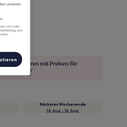
rden unseren
n:
chern von oder
rbeleistung und
boten.
ptieren
Mehr sparen mit Preisen für
Mitglieder
Nächstes Wochenende
14. Aug. - 16. Aug.