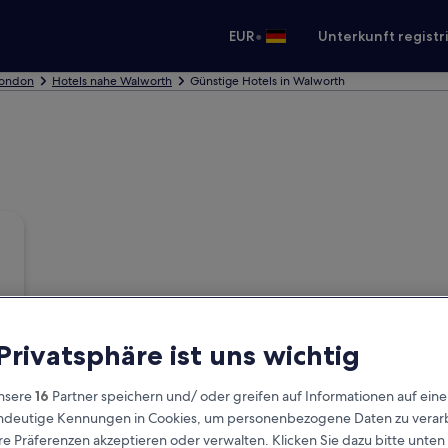
•
EUR
Unterkunft registr
London
Hotels nahe Walworth
Günstige Hotels in Walworth
 Privatsphäre ist uns wichtig
nsere
16
Partner speichern und/ oder greifen auf Informationen auf ein
eindeutige Kennungen in Cookies, um personenbezogene Daten zu verarb
e Präferenzen akzeptieren oder verwalten. Klicken Sie dazu bitte unten