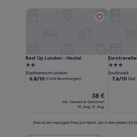
Rest Up London - Hostel
Eurotravelle
Rest Up London - Hostel
Eurotravelle
Rest Up London - Hostel
Eurotravelle
2.0-
3.0-
Sterne-
Sterne-
Stadtzentrum London
Southwark
Unterkunft
Unterkunft
6.8
7.6
6,8/10
7,6/10
Gut
(1.006 Bewertungen)
von
von
10,
10,
(1.006
Der
Gut,
38 €
Bewertungen)
Preis
(322
inkl. Steuern & Gebühren
beträgt
Bewertunge
10. Aug.–11. Aug.
38 €
Dies
Dies ist der niedrigste Preis pro Nacht, der in den letzten 
ist
der