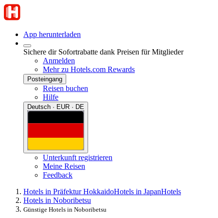
App herunterladen
Sichere dir Sofortrabatte dank Preisen für Mitglieder
Anmelden
Mehr zu Hotels.com Rewards
Posteingang
Reisen buchen
Hilfe
Deutsch · EUR · DE
Unterkunft registrieren
Meine Reisen
Feedback
Hotels in Präfektur Hokkaido
Hotels in Japan
Hotels
Hotels in Noboribetsu
Günstige Hotels in Noboribetsu