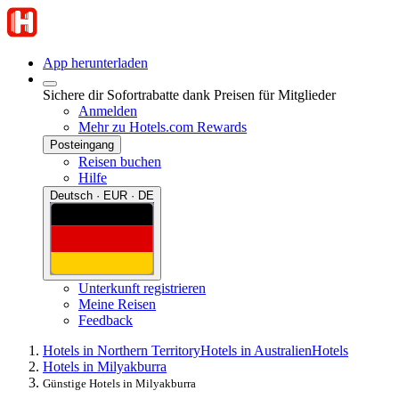
App herunterladen
Sichere dir Sofortrabatte dank Preisen für Mitglieder
Anmelden
Mehr zu Hotels.com Rewards
Posteingang
Reisen buchen
Hilfe
Deutsch · EUR · DE
Unterkunft registrieren
Meine Reisen
Feedback
Hotels in Northern Territory
Hotels in Australien
Hotels
Hotels in Milyakburra
Günstige Hotels in Milyakburra