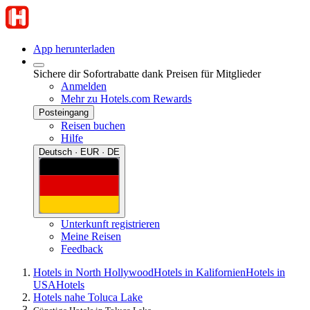
App herunterladen
Sichere dir Sofortrabatte dank Preisen für Mitglieder
Anmelden
Mehr zu Hotels.com Rewards
Posteingang
Reisen buchen
Hilfe
Deutsch · EUR · DE
Unterkunft registrieren
Meine Reisen
Feedback
Hotels in North Hollywood
Hotels in Kalifornien
Hotels in
USA
Hotels
Hotels nahe Toluca Lake