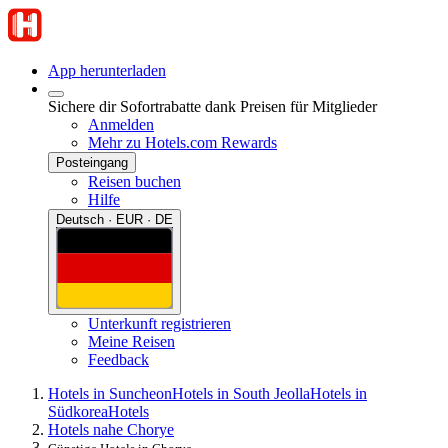
App herunterladen
Sichere dir Sofortrabatte dank Preisen für Mitglieder
Anmelden
Mehr zu Hotels.com Rewards
Posteingang
Reisen buchen
Hilfe
Deutsch · EUR · DE
Unterkunft registrieren
Meine Reisen
Feedback
Hotels in Suncheon
Hotels in South Jeolla
Hotels in
Südkorea
Hotels
Hotels nahe Chorye