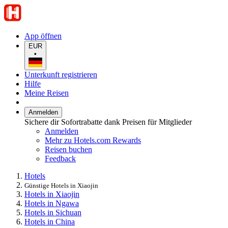
App öffnen
EUR
•
Unterkunft registrieren
Hilfe
Meine Reisen
Anmelden
Sichere dir Sofortrabatte dank Preisen für Mitglieder
Anmelden
Mehr zu Hotels.com Rewards
Reisen buchen
Feedback
Hotels
Günstige Hotels in Xiaojin
Hotels in Xiaojin
Hotels in Ngawa
Hotels in Sichuan
Hotels in China