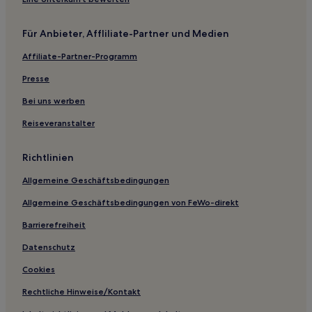
Dilworth Hotels
Für Anbieter, Affliliate-Partner und Medien
Foxhome Hotels
Affiliate-Partner-Programm
Halstad Hotels
Presse
Hotels nahe Sanford Thief River Falls Medical Center
Albany Hotels
Bei uns werben
Bemidji Hotels
Reiseveranstalter
Belgrade Hotels
Richtlinien
Douglas County: Hotels
Allgemeine Geschäftsbedingungen
Glenwood Hotels
Allgemeine Geschäftsbedingungen von FeWo-direkt
Kent Hotels
Barrierefreiheit
Brainerd Hotels
Viking Hotels
Datenschutz
Hotels nahe Blackduck Municipal Golf Course
Cookies
Walker Hotels
Rechtliche Hinweise/Kontakt
Hotels nahe Concordia Language Village