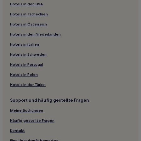
Hotels in den USA
Emily Hotels
Hotels in Tschechien
Fergus Falls Hotels
Hotels in Österreich
Max Hotels
Hotels in den Niederlanden
Campbell Hotels
Hotels in Italien
Alexandria Hotels
Hotels nahe Northern Lights Casino
Hotels in Schweden
Hotels nahe Red Lake Community Center
Hotels in Portugal
Casino Hotels
Hotels in Polen
Dorset Hotels
Hotels in der Türkei
Hotels nahe Monson Lake State Park
Support und häufig gestellte Fragen
Wirt Hotels
Meine Buchungen
Flom Hotels
Aitkin County: Hotels
Häufig gestellte Fragen
Hubbard County: Hotels
Kontakt
Western Hotels
Eine Unterkunft bewerten