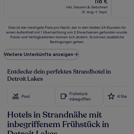
116 €
10,
10,
Preis
Außergewöhnlich,
Sehr
inkl. Steuern & Gebühren
beträgt
(601
gut,
31. Aug.–1. Sept.
116 €
Bewertungen)
(751
Bewertun
Dies
Dies ist der niedrigste Preis pro Nacht, der in den letzten 24 Stunden für
einen Aufenthalt mit 1 Übernachtung von 2 Erwachsenen gefunden wurde.
ist
Preise und Verfügbarkeiten können sich ändern. Es können zusätzliche
der
Bedingungen gelten.
niedrigste
Preis
Weitere Unterkünfte anzeigen
pro
Nacht,
der
Entdecke dein perfektes Strandhotel in
in
den
Detroit Lakes
letzten
24 Stunden
für
Frühstück
Pool
4 Sterne
einen
inbegriffen
Aufenthalt
mit
Hotels in Strandnähe mit
1 Übernachtung
von
inbegriffenem Frühstück in
2 Erwachsenen
gefunden
Detroit Lakes