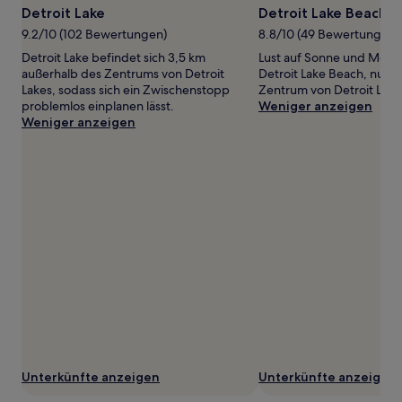
Detroit Lake
Detroit Lake Beach
ändern.
Es
9.2/10 (102 Bewertungen)
8.8/10 (49 Bewertungen)
können
Detroit Lake befindet sich 3,5 km
Lust auf Sonne und Meer
zusätzliche
außerhalb des Zentrums von Detroit
Detroit Lake Beach, nur 1
Bedingungen
Lakes, sodass sich ein Zwischenstopp
Zentrum von Detroit Lakes
gelten.
problemlos einplanen lässt.
Weniger anzeigen
Weniger anzeigen
Unterkünfte anzeigen
Unterkünfte anzeigen