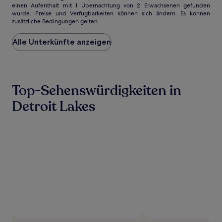
einen Aufenthalt mit 1 Übernachtung von 2 Erwachsenen gefunden
ist
wurde. Preise und Verfügbarkeiten können sich ändern. Es können
der
zusätzliche Bedingungen gelten.
niedrigste
Preis
Alle Unterkünfte anzeigen
pro
Nacht,
der
in
den
Top-Sehenswürdigkeiten in
letzten
24 Stunden
Detroit Lakes
für
einen
Aufenthalt
mit
1 Übernachtung
von
2 Erwachsenen
gefunden
wurde.
Preise
und
Verfügbarkeiten
können
sich