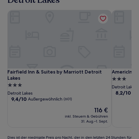
wurde.
Preise
und
Fairfield Inn & Suites by Marriott Detroit Lakes
AmericInn b
Verfügbarkeiten
können
sich
ändern.
Es
können
zusätzliche
Bedingungen
gelten.
Fairfield
Fairfield
AmericInn
Fairfield Inn & Suites by Marriott Detroit Lakes
AmericInn b
Fairfield Inn & Suites by Marriott Detroit
AmericInn 
Inn
Inn
by
Lakes
3.0-
&
&
Wyndham
3.0-
Sterne-
Detroit Lakes
Suites
Suites
Detroit
Sterne-
Unterkunft
8.2
8,2/10
Seh
Detroit Lakes
by
by
Lakes
von
Unterkunft
9.4
9,4/10
Außergewöhnlich
(601)
10,
Marriott
Marriott
von
Der
Sehr
116 €
10,
Detroit
Detroit
Preis
gut,
Außergewöhnlich,
Lakes
inkl. Steuern & Gebühren
Lakes
beträgt
(647)
(601)
31. Aug.–1. Sept.
116 €
Dies
Dies ist der niedrigste Preis pro Nacht, der in den letzten 24 Stunden für