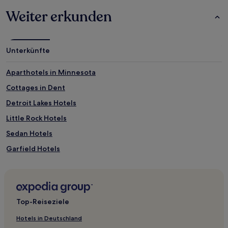
Weiter erkunden
Unterkünfte
Aparthotels in Minnesota
Cottages in Dent
Detroit Lakes Hotels
Little Rock Hotels
Sedan Hotels
Garfield Hotels
Minnesota: Hotels
Wadena County: Hotels
Sunburg Hotels
Top-Reiseziele
Hotels nahe Sanford Wheaton Medical Center
Hotels in Deutschland
Morris Hotels