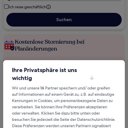
Ich reise geschäftlich
Suchen
Kostenlose Stornierung bei
Planänderungen
Verdiene Prämien für jede
wahrgenommene Übernachtung
Ihre Privatsphäre ist uns
wichtig
Mehr sparen mit Preisen für Mitglieder
Wir und unsere
16
Partner speichern und/ oder greifen
auf Informationen auf einem Gerät zu, z.B. auf eindeutige
Kennungen in Cookies, um personenbezogene Daten zu
verarbeiten. Sie können Ihre Präferenzen akzeptieren
Überprüfe die Preise für diese Daten
oder verwalten. Klicken Sie dazu bitte unten oder
Heute
Morgen
besuchen Sie jederzeit die Seite der Datenschutzrichtlinie.
5. Aug. - 6. Aug.
6. Aug. - 7. Aug.
Diese Präferenzen werden unseren Partnern signalisiert