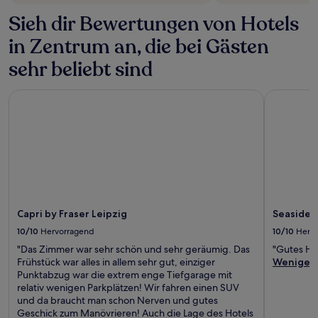
Sieh dir Bewertungen von Hotels
in Zentrum an, die bei Gästen
sehr beliebt sind
Capri by Fraser Leipzig
Seaside Pa
Capri by Fraser Leipzig
Seaside P
10/10
Hervorragend
10/10
Herv
"Das Zimmer war sehr schön und sehr geräumig. Das
"Gutes Ho
Frühstück war alles in allem sehr gut, einziger
Weniger
Punktabzug war die extrem enge Tiefgarage mit
relativ wenigen Parkplätzen! Wir fahren einen SUV
und da braucht man schon Nerven und gutes
Geschick zum Manövrieren! Auch die Lage des Hotels