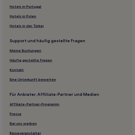
Luxus in Zentrum
Hotels in Portugal
Hotels mit Parkplatz in Schkeuditz
Hotels in Polen
Business in Zentrum-Nord
Hotels in der Türkei
Hotels mit Küchenzeile in Zentrum-Nord
Support und häufig gestellte Fragen
Hotels nahe S-Bahn-Station Leipzig Essener Straße
Meine Buchungen
Zschauitz Hotels
Hotels nahe Porsche-Werk
Häufig gestellte Fragen
Hotels nahe S-Bahn-Station Leipzig Slevogtstraße
Kontakt
Erlln Hotels
Eine Unterkunft bewerten
Hotels nahe PEP-Center
Für Anbieter, Affliliate-Partner und Medien
Gastewitz Hotels
Affiliate-Partner-Programm
Leisnig Hotels
Presse
Großzössen Hotels
Grimma Hotels
Bei uns werben
Hotels nahe S-Bahn-Station Leipzig Wahren
Reiseveranstalter