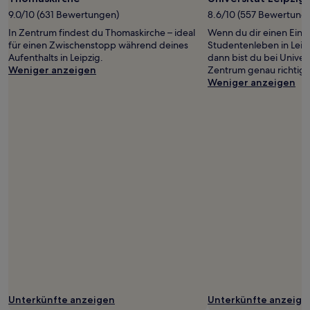
können
9.0/10 (631 Bewertungen)
8.6/10 (557 Bewertung
zusätzliche
In Zentrum findest du Thomaskirche – ideal
Wenn du dir einen Ein
Bedingungen
für einen Zwischenstopp während deines
Studentenleben in Lei
gelten.
Aufenthalts in Leipzig.
dann bist du bei Univers
Weniger anzeigen
Zentrum genau richtig.
Weniger anzeigen
Unterkünfte anzeigen
Unterkünfte anzeige