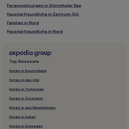
Ferienwohnungen in Störmthaler See
Haustierfreundliche in Zentrum-Ost
Familien in Nord
Haustierfreundliche in Nord
Business in Nord
Günstige nahe Störmthaler See
Hotels mit Wellnessbereich nahe Störmthaler See
Top-Reiseziele
Hotels mit inbegriffenem Frühstück nahe Störmthaler See
Hotels in Deutschland
Haustierfreundliche nahe Störmthaler See
Hotels in den USA
Hotels mit Parkplatz in Reudnitz-Thonberg
Hotels in Tschechien
Haustierfreundliche in Reudnitz-Thonberg
Hotels in Österreich
Hotels mit inbegriffenem Frühstück in Leipzig
Hotels in den Niederlanden
Familien in Leipzig
Hotels in Italien
Haustierfreundliche in Zentrum
Familien in Zentrum
Hotels in Schweden