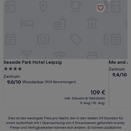
Seaside Park Hotel Leipzig
Me and All
Seaside Park Hotel Leipzig
Me and All
Seaside Park Hotel Leipzig
Me and All
4.0-
Zentrum
9.4
9,4/10
A
Sterne-
Zentrum
von
Unterkunft
9.0
9,0/10
Wunderbar
(909 Bewertungen)
10,
von
Außergewö
Der
109 €
10,
(3
Preis
Wunderbar,
inkl. Steuern & Gebühren
Bewertun
beträgt
(909
9. Aug.–10. Aug.
109 €
Bewertungen)
Dies
Dies ist der niedrigste Preis pro Nacht, der in den letzten 24 Stunden für
einen Aufenthalt mit 1 Übernachtung von 2 Erwachsenen gefunden wurde.
ist
Preise und Verfügbarkeiten können sich ändern. Es können zusätzliche
der