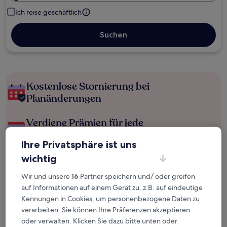
Ich reise geschäftlich
Suchen
Kostenlose Stornierung bei
Planänderungen
Verdiene Prämien für jede
wahrgenommene Übernachtung
Ihre Privatsphäre ist uns
wichtig
Mehr sparen mit Preisen für Mitglieder
Wir und unsere
16
Partner speichern und/ oder greifen
auf Informationen auf einem Gerät zu, z.B. auf eindeutige
Kennungen in Cookies, um personenbezogene Daten zu
Überprüfe die Preise für diese Daten
verarbeiten. Sie können Ihre Präferenzen akzeptieren
oder verwalten. Klicken Sie dazu bitte unten oder
Heute
Morgen