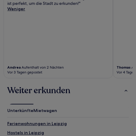
ist perfekt, um die Stadt zu erkunden!"
Weniger
Andrea
Aufenthalt von 2 Nächten
Thomas
Auf
Vor 3 Tagen gepostet
Vor 4 Tagen
Weiter erkunden
Unterkünfte
Mietwagen
Ferienwohnungen in Leipzig
Hostels in Leipzig