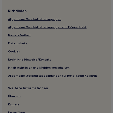
Hotels nahe Schloss Hohenprießnitz
Richtlinien
Gruna Hotels
Allgemeine Geschäftsbedingungen
Gottscheina Hotels
Allgemeine Geschäftsbedingungen von FeWo-direkt
Wiederitzsch: Hotels
Barrierefreiheit
Hotels nahe Straßenbahnhaltestelle Leipzig Georg-
Schumann-/Lützowstraße
Datenschutz
Rehbach Hotels
Cookies
Wöllnau Hotels
Rechtliche Hinweise/Kontakt
Hotels nahe S-Bahn-Station Leipzig-Lützschena
Inhaltsrichtlinien und Melden von Inhalten
Rötha Hotels
Allgemeine Geschäftsbedingungen für Hotels.com Rewards
Großwiederitzsch: Hotels
Keiselwitz Hotels
Weitere Informationen
Hotels nahe Museum für Angewandte Kunst
Über uns
Landkreis Nordsachsen: Hotels
Karriere
Hotels nahe Bahnhof Leipzig-Engelsdorf
Reiseführer