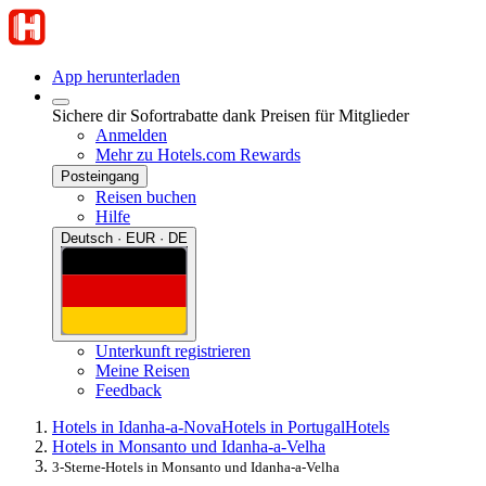
App herunterladen
Sichere dir Sofortrabatte dank Preisen für Mitglieder
Anmelden
Mehr zu Hotels.com Rewards
Posteingang
Reisen buchen
Hilfe
Deutsch · EUR · DE
Unterkunft registrieren
Meine Reisen
Feedback
Hotels in Idanha-a-Nova
Hotels in Portugal
Hotels
Hotels in Monsanto und Idanha-a-Velha
3-Sterne-Hotels in Monsanto und Idanha-a-Velha