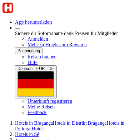
App herunterladen
Sichere dir Sofortrabatte dank Preisen für Mitglieder
Anmelden
Mehr zu Hotels.com Rewards
Posteingang
Reisen buchen
Hilfe
Deutsch · EUR · DE
Unterkunft registrieren
Meine Reisen
Feedback
Hotels in Bragança
Hotels in Distrikt Bragança
Hotels in
Portugal
Hotels
Hotels in Sé