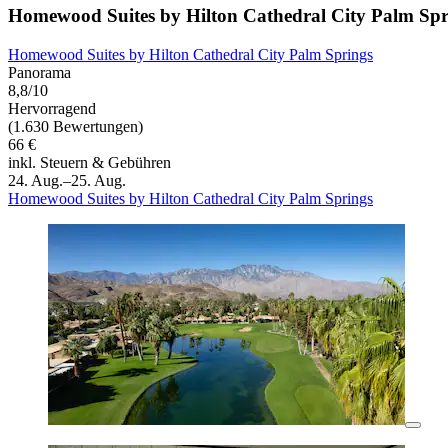
Homewood Suites by Hilton Cathedral City Palm Spr
Homewood Suites by Hilton Cathedral City Palm Springs
Panorama
8,8/10
Hervorragend
(1.630 Bewertungen)
66 €
inkl. Steuern & Gebühren
24. Aug.–25. Aug.
Homewood Suites by Hilton Cathedral City Palm Springs