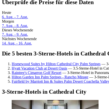
Überprüfe die Preise für diese Daten
Heute
6. Aug. - 7. Aug.
Morgen
7. Aug. - 8. Aug.
Dieses Wochenende
7. Aug. - 9. Aug.
Nächstes Wochenende
14. Aug. - 16. Aug.
Die 5 besten 3-Sterne-Hotels in Cathedral 
Homewood Suites by Hilton Cathedral City Palm Springs
— 3-S
Hyatt Vacation Club at Desert Oasis
— 3.5-Sterne-Hotel in Cat
Raintree's Cimarron Golf Resort
— 3-Sterne-Hotel in Panorama
Hilton Garden Inn Palm Springs - Rancho Mirage
— 3-Sterne-H
Fairfield by Marriott Inn & Suites Palm Desert Coachella Valle
3-Sterne-Hotels in Cathedral City