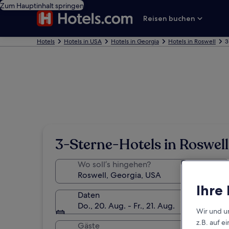
Zum Hauptinhalt springen
Reisen buchen
Hotels
Hotels in USA
Hotels in Georgia
Hotels in Roswell
3
3-Sterne-Hotels in Roswell
Wo soll’s hingehen?
Ihre
Daten
Do., 20. Aug. - Fr., 21. Aug.
Wir und u
z.B. auf 
Gäste