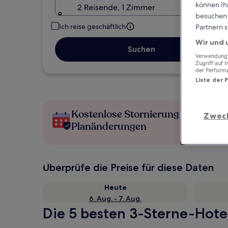
können Ihr
2 Reisende, 1 Zimmer
besuchen S
Ich reise geschäftlich
Partnern s
Wir und 
Suchen
Verwendung g
Zugriff auf 
der Perform
Liste der 
Kostenlose Stornierung bei
Zwec
Planänderungen
Überprüfe die Preise für diese Daten
Heute
6. Aug. - 7. Aug.
Die 5 besten 3-Sterne-Hotel