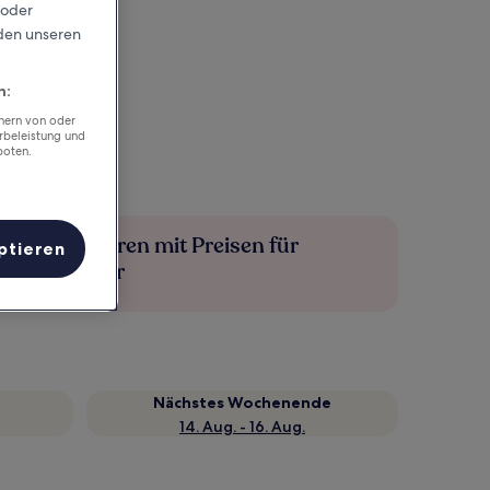
 oder
rden unseren
n:
chern von oder
rbeleistung und
boten.
Mehr sparen mit Preisen für
ptieren
Mitglieder
Nächstes Wochenende
14. Aug. - 16. Aug.