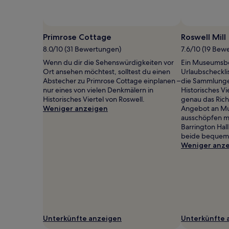
2 Erwachsenen
gefunden
wurde.
Preise
Primrose Cottage
Roswell Mill
und
8.0/10 (31 Bewertungen)
7.6/10 (19 Bew
Verfügbarkeiten
können
Wenn du dir die Sehenswürdigkeiten vor
Ein Museumsbe
sich
Ort ansehen möchtest, solltest du einen
Urlaubscheckli
ändern.
Abstecher zu Primrose Cottage einplanen –
die Sammlungen
Es
nur eines von vielen Denkmälern in
Historisches V
können
Historisches Viertel von Roswell.
genau das Rich
zusätzliche
Weniger anzeigen
Angebot an Mus
Bedingungen
ausschöpfen m
gelten.
Barrington Hall
beide bequem z
Weniger anz
Unterkünfte anzeigen
Unterkünfte 