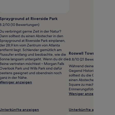
ffentliches
oto
Sprayground at Riverside Park
on
8.2/10 (10 Bewertungen)
ussell
Du verbringst gerne Zeit in der Natur?
ewatt
Dann solltest du einen Abstecher in den
Sprayground at Riverside Park einplanen,
der 28,9 km vom Zentrum von Atlanta
entfernt liegt. Schlender gemütlich am
Roswell Town Square
Flussufer entlang und beobachte, wie die
Sonne langsam untergeht. Wenn du dir die
8.8/10 (21 Bewertungen)
Beine vertreten möchtest – Morgan Falls
Während deines Aufenthalts 
Overlook Park und Wills Park sind dafür
Gegend Historisches Viertel
bestens geeignet und obendrein noch
solltest du die Gelegenheit 
ganz in der Nähe.
einen Abstecher zum Ort Ro
Weniger anzeigen
Square zu machen und ein p
Erinnerungsfotos zu schieße
Weniger anzeigen
Unterkünfte anzeigen
Unterkünfte anzeigen