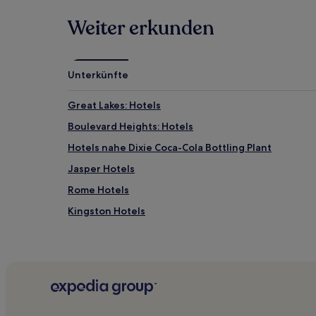
Weiter erkunden
Unterkünfte
Great Lakes: Hotels
Boulevard Heights: Hotels
Hotels nahe Dixie Coca-Cola Bottling Plant
Jasper Hotels
Rome Hotels
Kingston Hotels
Florida Höhen: Hotels
Hotels nahe Jade
Candler-Mcafee: Hotels
Snapfinger Hotels