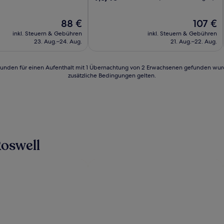
von
10,
Der
Der
88 €
107 €
Wunderbar,
Preis
Preis
(1.001
inkl. Steuern & Gebühren
inkl. Steuern & Gebühren
beträgt
beträgt
n)
Bewertungen)
23. Aug.–24. Aug.
21. Aug.–22. Aug.
88 €
107 €
24 Stunden für einen Aufenthalt mit 1 Übernachtung von 2 Erwachsenen gefunden wu
zusätzliche Bedingungen gelten.
oswell