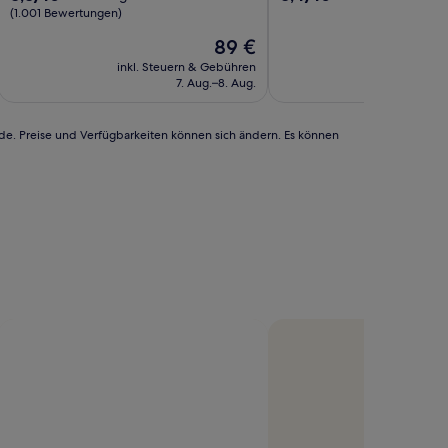
von
von
(1.001 Bewertungen)
10,
10,
Der
89 €
Hervorragend,
Sehr
Preis
(1.001
gut,
inkl. Steuern & Gebühren
inkl. Steu
beträgt
Bewertungen)
(1.005
7. Aug.–8. Aug.
9
89 €
Bewertungen)
rde. Preise und Verfügbarkeiten können sich ändern. Es können