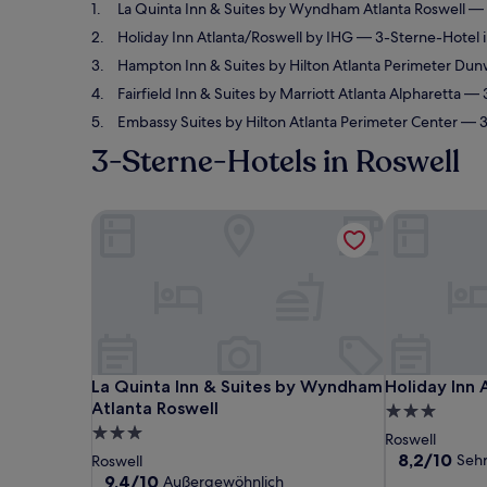
La Quinta Inn & Suites by Wyndham Atlanta Roswell
— 
Holiday Inn Atlanta/Roswell by IHG
— 3-Sterne-Hotel i
Hampton Inn & Suites by Hilton Atlanta Perimeter Du
Fairfield Inn & Suites by Marriott Atlanta Alpharetta
— 3
Embassy Suites by Hilton Atlanta Perimeter Center
— 3
3-Sterne-Hotels in Roswell
La Quinta Inn & Suites by Wyndham Atlanta Roswe
Holiday Inn 
La Quinta Inn & Suites by Wyndham Atlanta Roswe
Holiday Inn 
La Quinta Inn & Suites by Wyndham
Holiday Inn 
Atlanta Roswell
3.0-
3.0-
Sterne-
Roswell
Sterne-
Unterkunft
8.2
8,2/10
Sehr
Roswell
von
Unterkunft
9.4
9,4/10
Außergewöhnlich