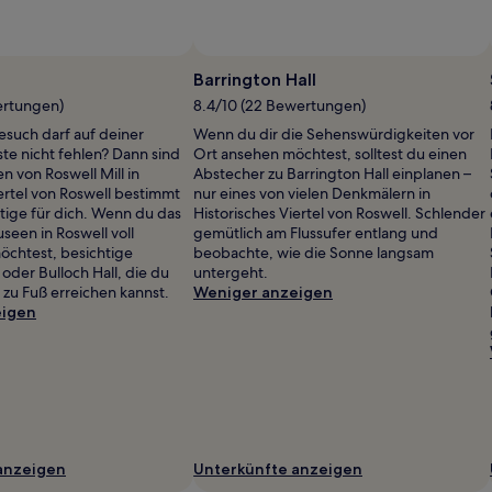
Foto von Russell Hewatt
Ö
F
Barrington Hall
v
ertungen)
8.4/10 (22 Bewertungen)
R
such darf auf deiner
Wenn du dir die Sehenswürdigkeiten vor
H
ste nicht fehlen? Dann sind
Ort ansehen möchtest, solltest du einen
 von Roswell Mill in
Abstecher zu Barrington Hall einplanen –
iertel von Roswell bestimmt
nur eines von vielen Denkmälern in
tige für dich. Wenn du das
Historisches Viertel von Roswell. Schlender
een in Roswell voll
gemütlich am Flussufer entlang und
öchtest, besichtige
beobachte, wie die Sonne langsam
 oder Bulloch Hall, die du
untergeht.
u Fuß erreichen kannst.
Weniger anzeigen
eigen
anzeigen
Unterkünfte anzeigen