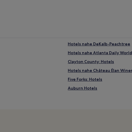
Hotels nahe DeKalb-Peachtree
Hotels nahe Atlanta Daily World
Clayton County: Hotels
Hotels nahe Château Élan Wine
Five Forks: Hotels
Auburn Hotels
Historisches Viertel von Roswell
Stone Mountain Historic Village
Hotels nahe Jimmy Carter Libr
Panthersville: Hotels