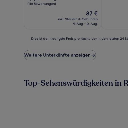
10,
von
(116 Bewertungen)
Sehr
10,
Der
87 €
gut,
Außergewöhnlich,
Preis
(613
(116
inkl. Steuern & Gebühren
beträgt
Bewertunge
Bewertungen)
9. Aug.–10. Aug.
87 €
Dies
Dies ist der niedrigste Preis pro Nacht, der in den letzten 
ist
der
niedrigste
Weitere Unterkünfte anzeigen
Preis
pro
Nacht,
der
in
Top-Sehenswürdigkeiten in R
den
letzten
24 Stunden
für
einen
Aufenthalt
mit
1 Übernachtung
von