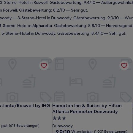
3-Sterne-Hotel in Roswell. Gästebewertung: 9,4/10 — Außergewöhnlic
n Roswell. Gästebewertung: 8,2/10 — Sehr gut.
nwoody
— 3-Sterne-Hotel in Dunwoody. Gästebewertung: 9,0/10 — Wun
-Sterne-Hotel in Alpharetta. Gästebewertung: 8,8/10 — Hervorragend
.5-Sterne-Hotel in Dunwoody. Gästebewertung: 8,4/10 — Sehr gut.
ll
Atlanta/Roswell by IHG
Hampton Inn & Suites by Hilton Atl
ll
Atlanta/Roswell by IHG
Hampton Inn & Suites by Hilton Atl
Atlanta/Roswell by IHG
Hampton Inn & Suites by Hilton
Atlanta Perimeter Dunwoody
3.0-
Sterne-
 gut
(613 Bewertungen)
Dunwoody
Unterkunft
9.0
9,0/10
Wunderbar
(1.001 Bewertungen)