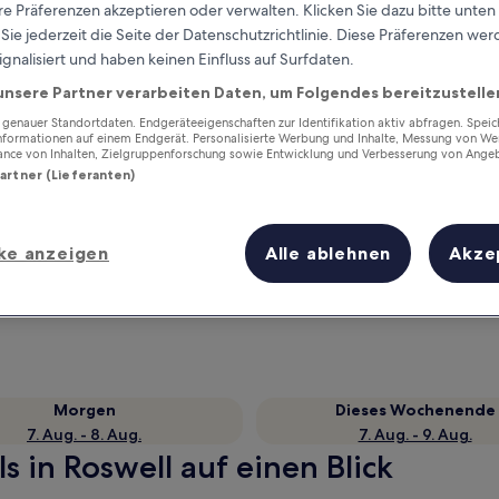
e Präferenzen akzeptieren oder verwalten. Klicken Sie dazu bitte unten
ie jederzeit die Seite der Datenschutzrichtlinie. Diese Präferenzen we
ignalisiert und haben keinen Einfluss auf Surfdaten.
unsere Partner verarbeiten Daten, um Folgendes bereitzustelle
enauer Standortdaten. Endgeräteeigenschaften zur Identifikation aktiv abfragen. Spei
Informationen auf einem Endgerät. Personalisierte Werbung und Inhalte, Messung von We
ance von Inhalten, Zielgruppenforschung sowie Entwicklung und Verbesserung von Ange
Partner (Lieferanten)
Verdiene Prämien für jede
ke anzeigen
Alle ablehnen
Akze
wahrgenommene Übernachtung
Morgen
Dieses Wochenende
7. Aug. - 8. Aug.
7. Aug. - 9. Aug.
s in Roswell auf einen Blick