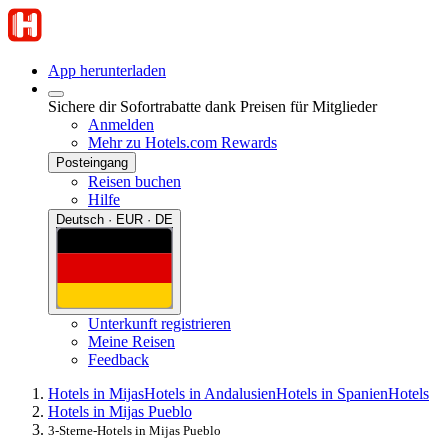
App herunterladen
Sichere dir Sofortrabatte dank Preisen für Mitglieder
Anmelden
Mehr zu Hotels.com Rewards
Posteingang
Reisen buchen
Hilfe
Deutsch · EUR · DE
Unterkunft registrieren
Meine Reisen
Feedback
Hotels in Mijas
Hotels in Andalusien
Hotels in Spanien
Hotels
Hotels in Mijas Pueblo
3-Sterne-Hotels in Mijas Pueblo