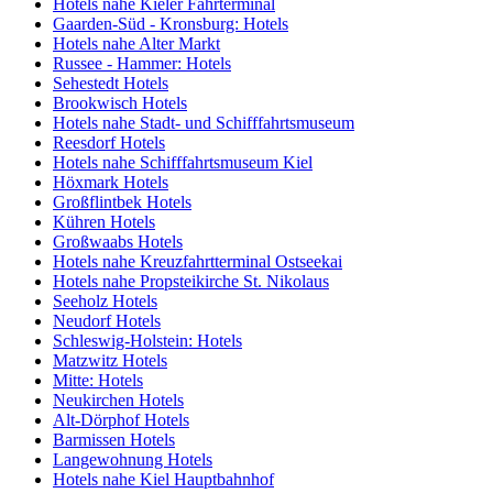
Hotels nahe Kieler Fährterminal
Gaarden-Süd - Kronsburg: Hotels
Hotels nahe Alter Markt
Russee - Hammer: Hotels
Sehestedt Hotels
Brookwisch Hotels
Hotels nahe Stadt- und Schifffahrtsmuseum
Reesdorf Hotels
Hotels nahe Schifffahrtsmuseum Kiel
Höxmark Hotels
Großflintbek Hotels
Kühren Hotels
Großwaabs Hotels
Hotels nahe Kreuzfahrtterminal Ostseekai
Hotels nahe Propsteikirche St. Nikolaus
Seeholz Hotels
Neudorf Hotels
Schleswig-Holstein: Hotels
Matzwitz Hotels
Mitte: Hotels
Neukirchen Hotels
Alt-Dörphof Hotels
Barmissen Hotels
Langewohnung Hotels
Hotels nahe Kiel Hauptbahnhof