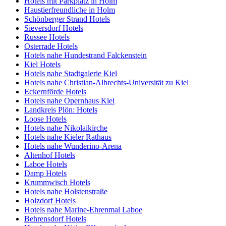
Hotels mit Parkplatz in Holm
Haustierfreundliche in Holm
Schönberger Strand Hotels
Sieversdorf Hotels
Russee Hotels
Osterrade Hotels
Hotels nahe Hundestrand Falckenstein
Kiel Hotels
Hotels nahe Stadtgalerie Kiel
Hotels nahe Christian-Albrechts-Universität zu Kiel
Eckernförde Hotels
Hotels nahe Opernhaus Kiel
Landkreis Plön: Hotels
Loose Hotels
Hotels nahe Nikolaikirche
Hotels nahe Kieler Rathaus
Hotels nahe Wunderino-Arena
Altenhof Hotels
Laboe Hotels
Damp Hotels
Krummwisch Hotels
Hotels nahe Holstenstraße
Holzdorf Hotels
Hotels nahe Marine-Ehrenmal Laboe
Behrensdorf Hotels